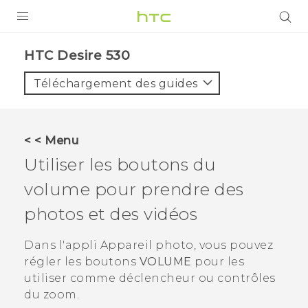
PRODUITS
HTC Desire 530‎
VIVE
Téléchargement des guides
G REIGNS
SMARTPHONES
< < Menu
ACCESSOIRES
Utiliser les boutons du
VIVERSE
volume pour prendre des
photos et des vidéos
ASSISTANCE
Appareils HTC & Accessoires
Dans l'appli
Appareil photo
, vous pouvez
Connexion
régler les boutons
VOLUME
pour les
utiliser comme déclencheur ou contrôles
du zoom.