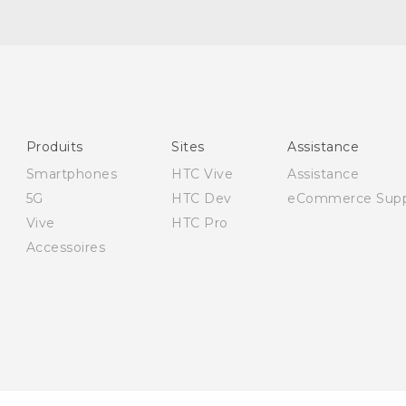
Française - Guide de démarrage rapide
Française - Mode d'emploi
English - Quick start guide
Produits
Sites
Assistance
English - User manual
Smartphones
HTC Vive
Assistance
5G
HTC Dev
eCommerce Supp
Vive
HTC Pro
Accessoires