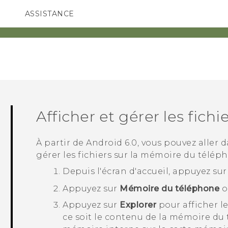
ASSISTANCE
ppareils HTC & Accessoires
SMARTPHONES
ACCESSOIRES
Afficher et gérer les fich
À partir de
Android
6.0, vous pouvez aller 
gérer les fichiers sur la mémoire du télép
Depuis l'écran d'
accueil
, appuyez su
Appuyez sur
Mémoire du téléphone
o
Appuyez sur
Explorer
pour afficher l
ce soit le contenu de la mémoire du