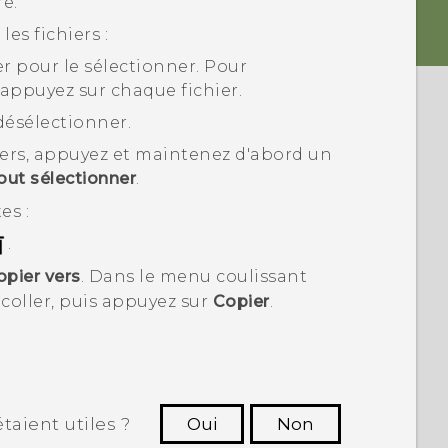
e.
es fichiers :
r pour le sélectionner. Pour
 appuyez sur chaque fichier.
désélectionner.
hiers, appuyez et maintenez d'abord un
out sélectionner
.
es :
.
opier vers
. Dans le menu coulissant
 coller, puis appuyez sur
Copier
.
taient utiles ?
Oui
Non