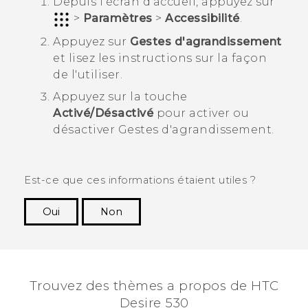
Depuis l'écran d'
accueil
, appuyez sur
>
Paramètres
>
Accessibilité
.
Appuyez sur
Gestes d'agrandissement
et lisez les instructions sur la façon
de l'utiliser.
Appuyez sur la touche
Activé/Désactivé
pour activer ou
désactiver Gestes d'agrandissement.
Est-ce que ces informations étaient utiles ?
Oui
Non
Merci ! Vos commentaires aident les autres à
voir les informations les plus utiles.
Trouvez des thèmes a propos de HTC
Desire 530