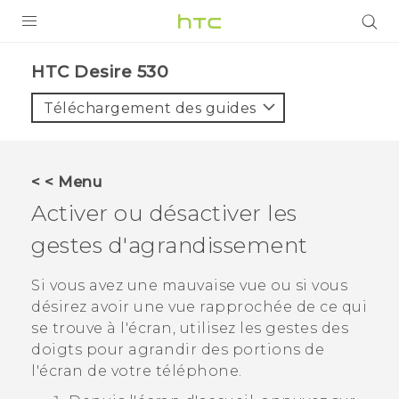
PRODUITS
HTC Desire 530‎
VIVE
Téléchargement des guides
G REIGNS
SMARTPHONES
< < Menu
ACCESSOIRES
Activer ou désactiver les
VIVERSE
gestes d'agrandissement
ASSISTANCE
Si vous avez une mauvaise vue ou si vous
désirez avoir une vue rapprochée de ce qui
Appareils HTC & Accessoires
Connexion
se trouve à l'écran, utilisez les gestes des
doigts pour agrandir des portions de
l'écran de votre téléphone.