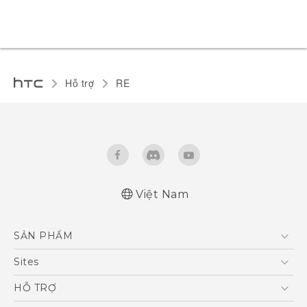
Hỗ trợ
RE‎
Việt Nam
User manual
SẢN PHẨM
RE-unpacking manual
5G
Sites
Điện Thoại Thông Minh
HTC Dev
HỖ TRỢ
VIVE
HTC Research