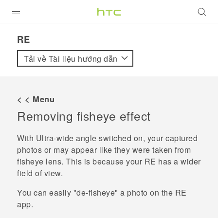
SẢN PHẨM
RE‎
VIVE
Tải về Tài liệu hướng dẫn
G REIGNS
ĐIỆN THOẠI THÔNG MINH
< < Menu
Removing fisheye effect
VIVERSE
ỨNG DỤNG
With Ultra-wide angle switched on, your captured
photos or may appear like they were taken from
HỖ TRỢ
fisheye lens. This is because your
RE
has a wider
field of view.
You can easily "‍de-fisheye"‍ a photo on the
RE
app.