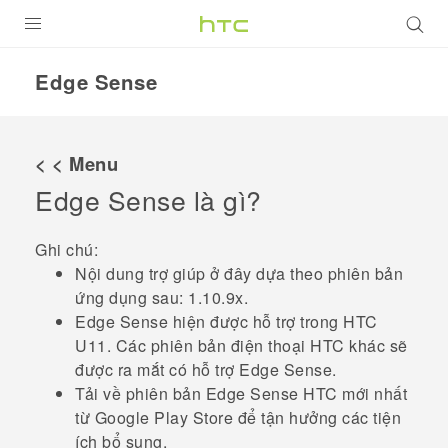
SẢN PHẨM
Edge Sense
VIVE
G REIGNS
< < Menu
ĐIỆN THOẠI THÔNG MINH
Edge Sense
là gì?
VIVERSE
Ghi chú:
Nội dung trợ giúp ở đây dựa theo phiên bản
ỨNG DỤNG
ứng dụng sau:
1.10.9x
.
Edge Sense
hiện được hỗ trợ trong HTC
HỖ TRỢ
U11. Các phiên bản điện thoại HTC khác sẽ
được ra mắt có hỗ trợ
Edge Sense
.
Tải về phiên bản
Edge Sense
HTC mới nhất
từ
Google Play Store
để tận hưởng các tiện
ích bổ sung.