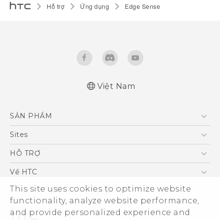
Hỗ trợ
Ứng dụng
Edge Sense
Việt Nam
SẢN PHẨM
5G
Sites
Điện Thoại Thông Minh
HTC Dev
HỖ TRỢ
VIVE
HTC Research
Trung tâm hỗ trợ
Về HTC
Hỗ trợ bảo hành HTC
ESG
This site uses cookies to optimize website
functionality, analyze website performance,
Nhà đầu tư
and provide personalized experience and
Làm việc tại HTC