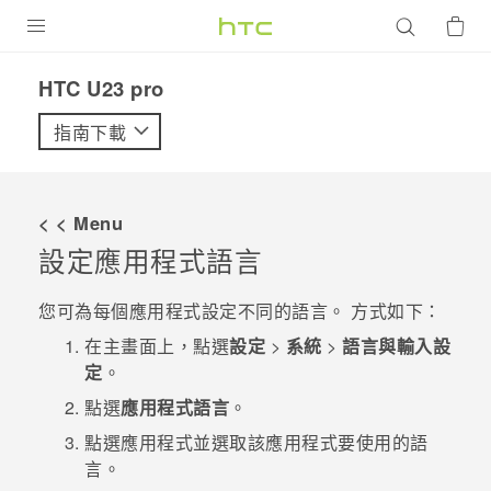
產品
HTC U23 pro‎
VIVE
指南下載
G REIGNS
智慧型手機
< < Menu
配件
設定應用程式語言
VIVERSE
您可為每個應用程式設定不同的語言。 方式如下：
優惠專區
在
主畫面
上，點選
設定
>
系統
>
語言與輸入設
定
。
焦點訊息
銷售門市
點選
應用程式語言
。
校園專案
銷售通路
支援服務
點選應用程式並選取該應用程式要使用的語
言。
企業採購
VIVELAND