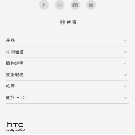
台灣
快速入門手冊
產品
使用手冊
Quick start guide
5G
相關連結
User manual
智慧型手機
HTC Research
購物說明
配件
購物須知
支援服務
VIVE
訂單管理
到府收送維修服務
軟體
付款方式
服務中心資訊
應用程式
關於 HTC
售後服務
客戶服務佈告欄
手機功能
ESG
常見問題
產品有限保固說明
相機工具
新聞稿
HTC Sync Manager
投資人