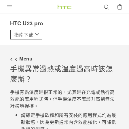
產品
HTC U23 pro‎
VIVE
指南下載
G REIGNS
智慧型手機
< < Menu
配件
手機異常過熱或溫度過高時該怎
麼辦？
VIVERSE
優惠專區
手機有點溫度是很正常的，尤其是在充電或執行高
效能的應用程式時，但手機溫度不應該升高到無法
焦點訊息
銷售門市
舒適地握持。
校園專案
請確定手機軟體和所有安裝的應用程式均為最
銷售通路
支援服務
新狀態，因為更新通常內含效能強化，可降低
企業採購
VIVELAND
手機的溫度。