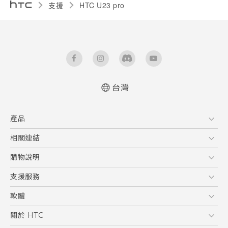
支援
HTC U23 pro‎
台灣
快速入門手冊
產品
使用手冊
Quick start guide
5G
相關連結
User manual
智慧型手機
HTC Research
購物說明
配件
購物須知
支援服務
VIVE
訂單管理
到府收送維修服務
軟體
付款方式
服務中心資訊
應用程式
關於 HTC
售後服務
客戶服務佈告欄