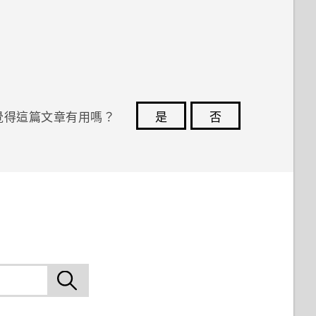
覺得這篇文章有用嗎？
是
否
您的意見回報可協助他人查看最實用的資訊。