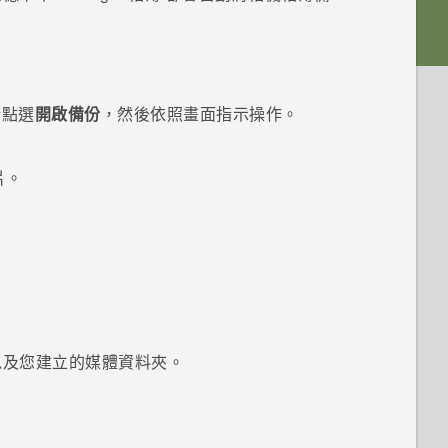
請點選
開啟備份
，然後依照畫面指示操作。
：
片。
以及您建立的媒體資料夾。