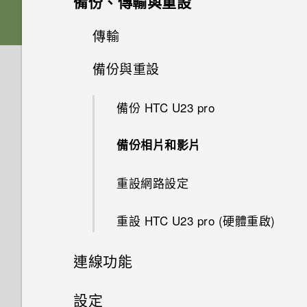
備份、傳輸與重設
與資料夾？
如何使用尋找我的裝置尋找手機
應用程式
手機無法充電時該怎麼做？
卡
充分運用手機
Google 相簿無法讓我刪除 SD
或清除手機資料？
開始使用 VIVERSE 行動應用程
擷取捲動的螢幕畫面
拍攝全景相片
卡中的相片。我該怎麼做？
開始使用相機應用程式
傳輸
通知
如何在手機與電腦之間複製檔
式
系統效能
為何電池電力消耗如此快速？
為何氣象時鐘小工具顯示無法取
卸載記憶卡
案？
延長電池使用時間的提示
為何手機設定螢幕鎖密碼後仍不
錄製手機畫面
得氣象和位置？
拍攝超廣角相片
備份與重設
可以復原已刪除的相片和影片
選擇拍攝模式
管理應用程式通知
從舊手機取得內容的方法
無線與網路
會鎖住？
AR Messaging
為何手機反應緩慢且靜止不動？
為電池充電
嗎？如何復原？
釋放儲存空間
主畫面
點選連結時，我的手機為何再也
Pro 手動模式模式
備份 HTC U23 pro
設定與其他
對焦和縮放
應用程式捷徑
在 HTC U23 pro 和電腦之間傳
我可以在手機上切換到另一個
使用 VIVE Avatar Creator 行動
為何手機會自動關機？
無法顯示應用程式選項？
開啟與關閉手機
有些相片和影片無法備份。該怎
輸檔案。
利用無線充電器幫手機充電
NFC 付款應用程式嗎？該怎麼
應用程式
鎖定螢幕
在相片上新增浮水印
麼做才能從手機備份這些資料？
備份相片和影片
拍攝相片
如何找出手機的 IMEI/MEID 和
切換最近使用的應用程式
做？
手機異常過熱或溫度過高時該怎
我說「嘿，Google」時，
初次設定手機
序號？
在內部儲存空間和記憶卡之間傳
使用手機為其他裝置充電
使用 VIVE Wallet管理加密資產
麼辦？
Google Assistant 為何沒有回
使用快速設定
慢動作錄影
相片看起來模糊不清嗎？以下有
重設網路設定
輸檔案
場景偵測
同時使用兩個應用程式
如何將手機的網際網路連線分享
應？
一些拍照秘訣
新增帳號
如何啟用開發人員選項？
給其他裝置使用？
防水和防塵
將 HTC U23 pro 與 VIVE 頭戴
如何重新啟動手機以進入安全模
調整音量和音效設定
錄製縮時影片
重設 HTC U23 pro (硬體重啟)
拍攝連拍相片
使用子母畫面
式裝置搭配使用
式？
Google Assistant 會回應
保護手機的方式
我透過藍牙傳送了一些檔案到電
「嘿，Google」，但使用語音
重新啟動 HTC U23 pro (軟體重
拍攝特寫相片
連線功能
腦。檔案存到哪裡去了？
散景特效
如何確認應用程式是否支援子母
搜尋或語音輸入時卻沒反應。我
設)
通知 LED 指示燈
畫面？
該怎麼做？
使用最佳精選模式捕捉最佳時刻
網際網路連線
設定
將自拍照儲存為鏡像影像