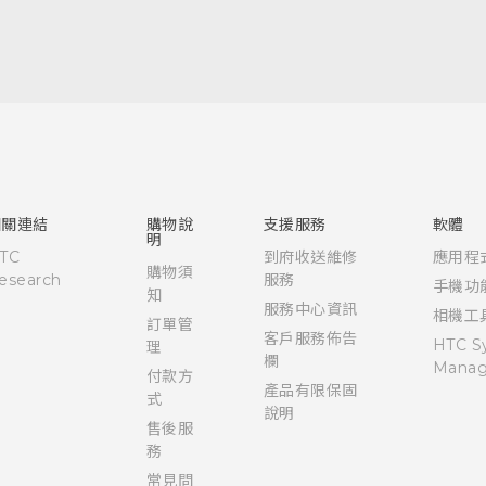
快速入門手冊
使用手冊
Quick start guide
User manual
相關連結
購物說
支援服務
軟體
明
TC
到府收送維修
應用程
購物須
esearch
服務
手機功
知
服務中心資訊
相機工
訂單管
客戶服務佈告
HTC S
理
欄
Manag
付款方
產品有限保固
式
說明
售後服
務
常見問