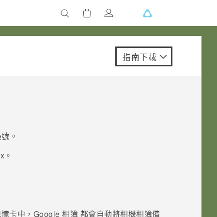
指南下載
帳號。
.x
。
記憶卡中，
Google 相簿
都會自動將相機相簿備