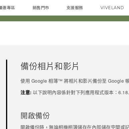
優惠專區
銷售門市
支援服務
VIVELAND
焦點訊息
智慧型手機
校園專案
銷售通路
配件
企業採購
備份相片和影片
使用
Google 相簿™
將相片和影片備份至
Google
注意:
以下說明內容係針對下列應用程式版本：
6.18
開啟備份
開啟備份時，無論相機相簿儲存在內部儲存空間或