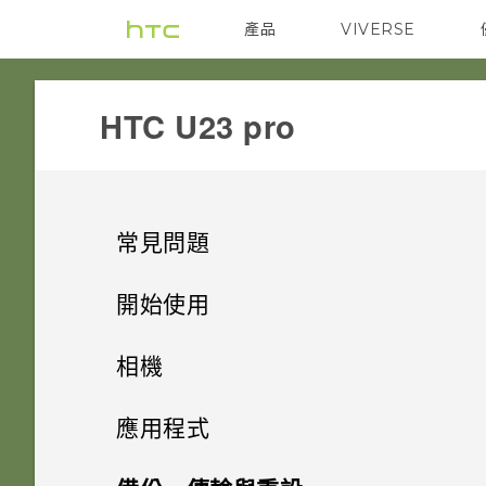
產品
VIVERSE
VIVE
G REIGNS
HTC U23 pro‎
常見問題
電源與充電
開始使用
安全性
打開包裝與設定
手機無法開機時該怎麼做？
相機
儲存、備份和傳輸
基本資訊
忘記了螢幕鎖定密碼、PIN 碼或
如果手機不斷重新啟動或無法開
拍照和錄影
HTC U23 pro概觀
應用程式
圖形該怎麼辦？
機進入主畫面，該怎麼辦？
相片和影片
VIVERSE
如何檢視 USB 隨身碟內的檔案
更多相機功能
拍攝螢幕擷取畫面
插入 nano SIM 卡和 microSD
應用程式與通知
四鏡頭相機