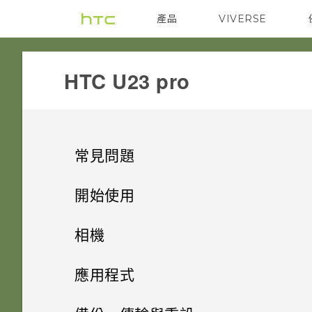
產品
VIVERSE
VIVE
G REIGNS
HTC U23 pro‎
常見問題
電源與充電
開始使用
安全性
打開包裝與設定
手機無法開機時該怎麼做？
相機
儲存、備份和傳輸
基本資訊
忘記了螢幕鎖定密碼、PIN 碼或
如果手機不斷重新啟動或無法開
拍照和錄影
HTC U23 pro概觀
應用程式
圖形該怎麼辦？
機進入主畫面，該怎麼辦？
相片和影片
VIVERSE
如何檢視 USB 隨身碟內的檔案
更多相機功能
拍攝螢幕擷取畫面
插入 nano SIM 卡和 microSD
應用程式與通知
四鏡頭相機