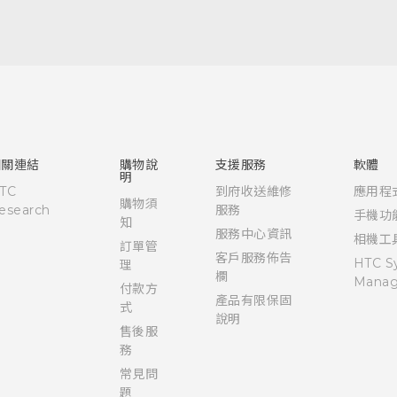
快速入門手冊
使用手冊
Quick start guide
User manual
相關連結
購物說
支援服務
軟體
明
TC
到府收送維修
應用程
購物須
esearch
服務
手機功
知
服務中心資訊
相機工
訂單管
客戶服務佈告
HTC S
理
欄
Manag
付款方
產品有限保固
式
說明
售後服
務
常見問
題