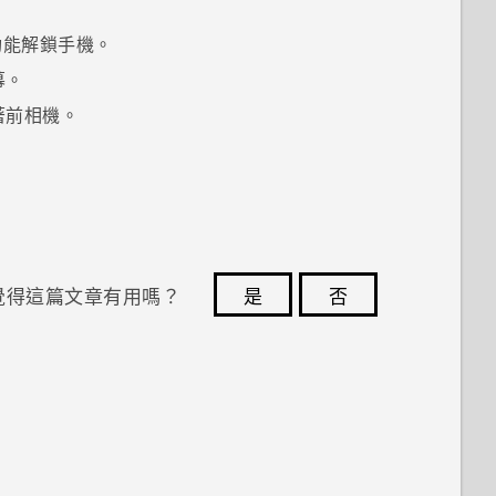
功能解鎖手機。
幕。
著前相機。
覺得這篇文章有用嗎？
是
否
您的意見回報可協助他人查看最實用的資訊。