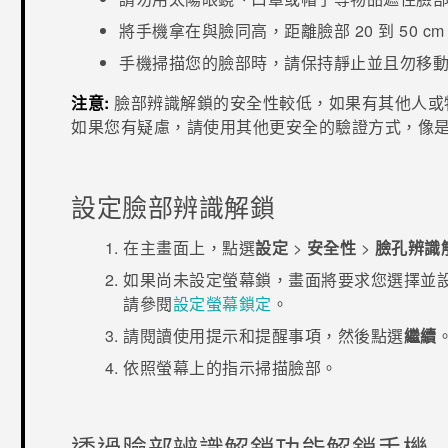
將手機拿在與臉同高，距離臉部 20 到 50 cm (8
手機掃描您的臉部時，請保持靜止並且勿移
注意:
臉部辨識解鎖
的安全性較低，如果有其他人或
如果您有疑慮，請使用其他更安全的驗證方式，像是螢
設定
臉部辨識解鎖
在
主畫面
上，點選
設定
>
安全性
>
臉孔辨識
如果尚未設定螢幕鎖，畫面將要求您選擇並設
請參閱
設定螢幕鎖定
。
請閱讀使用提示和提醒事項，然後點選
繼續
依照螢幕上的指示掃描臉部。
透過
臉部辨識解鎖
功能解鎖手機