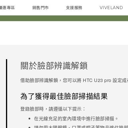
優惠專區
銷售門市
支援服務
VIVELAND
焦點訊息
智慧型手機
校園專案
銷售通路
配件
企業採購
關於
臉部辨識解鎖
借助
臉部辨識解鎖
，您可以將
HTC U23 pro
設定成
為了獲得最佳臉部掃描結果
登錄臉部時，請遵循以下提示：
在光線充足的室內環境中進行臉部掃描。
請勿用太陽眼鏡、口罩或帽子等物品遮住臉