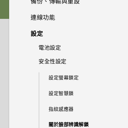
備份、傳輸與重設
與資料夾？
如何使用尋找我的裝置尋找手機
應用程式
手機無法充電時該怎麼做？
卡
充分運用手機
Google 相簿無法讓我刪除 SD
或清除手機資料？
開始使用 VIVERSE 行動應用程
擷取捲動的螢幕畫面
拍攝全景相片
卡中的相片。我該怎麼做？
開始使用相機應用程式
傳輸
通知
連線功能
如何在手機與電腦之間複製檔
式
系統效能
為何電池電力消耗如此快速？
為何氣象時鐘小工具顯示無法取
卸載記憶卡
案？
延長電池使用時間的提示
為何手機設定螢幕鎖密碼後仍不
錄製手機畫面
得氣象和位置？
拍攝超廣角相片
備份與重設
可以復原已刪除的相片和影片
選擇拍攝模式
管理應用程式通知
網際網路連線
從舊手機取得內容的方法
無線與網路
設定
會鎖住？
AR Messaging
為何手機反應緩慢且靜止不動？
為電池充電
嗎？如何復原？
釋放儲存空間
主畫面
點選連結時，我的手機為何再也
Pro 手動模式模式
無線分享
備份 HTC U23 pro
設定與其他
對焦和縮放
應用程式捷徑
在 HTC U23 pro 和電腦之間傳
電池設定
連線到 Wi-Fi 網路
我可以在手機上切換到另一個
使用 VIVE Avatar Creator 行動
為何手機會自動關機？
無法顯示應用程式選項？
開啟與關閉手機
有些相片和影片無法備份。該怎
輸檔案。
利用無線充電器幫手機充電
NFC 付款應用程式嗎？該怎麼
應用程式
鎖定螢幕
在相片上新增浮水印
麼做才能從手機備份這些資料？
備份相片和影片
安全性設定
開啟或關閉藍牙
拍攝相片
如何找出手機的 IMEI/MEID 和
切換最近使用的應用程式
做？
開啟或關閉數據連線
使用省電模式
手機異常過熱或溫度過高時該怎
我說「嘿，Google」時，
初次設定手機
序號？
在內部儲存空間和記憶卡之間傳
使用手機為其他裝置充電
使用 VIVE Wallet管理加密資產
麼辦？
Google Assistant 為何沒有回
使用快速設定
慢動作錄影
相片看起來模糊不清嗎？以下有
重設網路設定
輸檔案
連接藍牙耳機
場景偵測
設定螢幕鎖定
同時使用兩個應用程式
如何將手機的網際網路連線分享
開啟或關閉漫遊服務
顯示電池百分比
應？
一些拍照秘訣
新增帳號
如何啟用開發人員選項？
給其他裝置使用？
防水和防塵
將 HTC U23 pro 與 VIVE 頭戴
如何重新啟動手機以進入安全模
調整音量和音效設定
錄製縮時影片
重設 HTC U23 pro (硬體重啟)
與藍牙裝置解除配對
拍攝連拍相片
設定智慧鎖
使用子母畫面
式裝置搭配使用
飛航模式
查看電池用量
式？
Google Assistant 會回應
保護手機的方式
我透過藍牙傳送了一些檔案到電
「嘿，Google」，但使用語音
重新啟動 HTC U23 pro (軟體重
拍攝特寫相片
腦。檔案存到哪裡去了？
使用藍牙接收檔案
散景特效
指紋感應器
如何確認應用程式是否支援子母
追蹤行動數據使用量
搜尋或語音輸入時卻沒反應。我
在應用程式中啟用背景活動限制
設)
通知 LED 指示燈
畫面？
該怎麼做？
使用最佳精選模式捕捉最佳時刻
使用 NFC
將自拍照儲存為鏡像影像
關於臉部辨識解鎖
數據節省模式