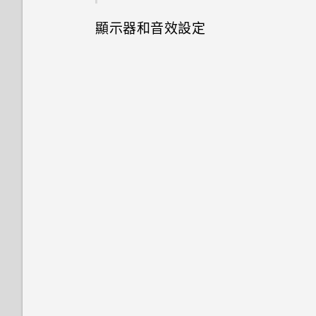
存取設定
更改 nano SIM 卡設定
開啟或關閉位置設定
為何手機上的應用程式會當機並
顯示器和音效設定
拍攝影片
強制關閉？
連線到 VPN
複製、貼上以及分享文字
變更瀏覽手機的方式
選擇可以存取您所在位置的應用
程式
設定螢幕關閉時間
掃描 QR 碼
如何知道我是否安裝了惡意的第
安裝數位憑證
檢查安全性更新
三方應用程式？
變更應用程式權限
螢幕亮度
使用 HTC U23 pro 作為 Wi-Fi
查看系統軟體版本
無線基地台
設定預設應用程式
變更顯示語言
檢查系統軟體更新
透過 USB 分享網際網路連線
停用應用程式
設定應用程式語言
以泡泡框顯示通話
從網路下載應用程式
變更預設字型大小
零打擾模式
調整顯示大小
深色主題