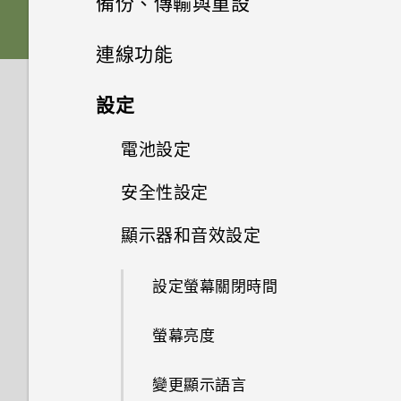
備份、傳輸與重設
與資料夾？
如何使用尋找我的裝置尋找手機
應用程式
手機無法充電時該怎麼做？
卡
充分運用手機
Google 相簿無法讓我刪除 SD
或清除手機資料？
開始使用 VIVERSE 行動應用程
擷取捲動的螢幕畫面
拍攝全景相片
卡中的相片。我該怎麼做？
開始使用相機應用程式
傳輸
通知
連線功能
如何在手機與電腦之間複製檔
式
系統效能
為何電池電力消耗如此快速？
為何氣象時鐘小工具顯示無法取
卸載記憶卡
案？
延長電池使用時間的提示
為何手機設定螢幕鎖密碼後仍不
錄製手機畫面
得氣象和位置？
拍攝超廣角相片
備份與重設
可以復原已刪除的相片和影片
選擇拍攝模式
管理應用程式通知
網際網路連線
從舊手機取得內容的方法
無線與網路
設定
會鎖住？
AR Messaging
為何手機反應緩慢且靜止不動？
為電池充電
嗎？如何復原？
釋放儲存空間
主畫面
點選連結時，我的手機為何再也
Pro 手動模式模式
無線分享
備份 HTC U23 pro
設定與其他
對焦和縮放
應用程式捷徑
在 HTC U23 pro 和電腦之間傳
電池設定
連線到 Wi-Fi 網路
我可以在手機上切換到另一個
使用 VIVE Avatar Creator 行動
為何手機會自動關機？
無法顯示應用程式選項？
開啟與關閉手機
有些相片和影片無法備份。該怎
輸檔案。
利用無線充電器幫手機充電
NFC 付款應用程式嗎？該怎麼
應用程式
鎖定螢幕
在相片上新增浮水印
麼做才能從手機備份這些資料？
備份相片和影片
安全性設定
開啟或關閉藍牙
拍攝相片
如何找出手機的 IMEI/MEID 和
切換最近使用的應用程式
做？
開啟或關閉數據連線
使用省電模式
手機異常過熱或溫度過高時該怎
我說「嘿，Google」時，
初次設定手機
序號？
在內部儲存空間和記憶卡之間傳
使用手機為其他裝置充電
使用 VIVE Wallet管理加密資產
麼辦？
Google Assistant 為何沒有回
顯示器和音效設定
使用快速設定
慢動作錄影
相片看起來模糊不清嗎？以下有
重設網路設定
輸檔案
連接藍牙耳機
場景偵測
設定螢幕鎖定
同時使用兩個應用程式
如何將手機的網際網路連線分享
開啟或關閉漫遊服務
顯示電池百分比
應？
一些拍照秘訣
新增帳號
如何啟用開發人員選項？
給其他裝置使用？
防水和防塵
將 HTC U23 pro 與 VIVE 頭戴
如何重新啟動手機以進入安全模
調整音量和音效設定
錄製縮時影片
設定螢幕關閉時間
重設 HTC U23 pro (硬體重啟)
與藍牙裝置解除配對
拍攝連拍相片
設定智慧鎖
使用子母畫面
式裝置搭配使用
飛航模式
查看電池用量
式？
Google Assistant 會回應
保護手機的方式
我透過藍牙傳送了一些檔案到電
「嘿，Google」，但使用語音
重新啟動 HTC U23 pro (軟體重
拍攝特寫相片
螢幕亮度
腦。檔案存到哪裡去了？
使用藍牙接收檔案
散景特效
指紋感應器
如何確認應用程式是否支援子母
追蹤行動數據使用量
搜尋或語音輸入時卻沒反應。我
在應用程式中啟用背景活動限制
設)
通知 LED 指示燈
畫面？
該怎麼做？
使用最佳精選模式捕捉最佳時刻
變更顯示語言
使用 NFC
將自拍照儲存為鏡像影像
關於臉部辨識解鎖
數據節省模式