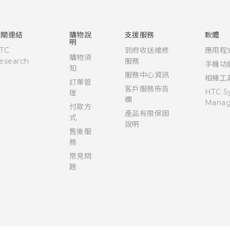
使用手冊
Quick start guide
User manual
相關連結
購物說
支援服務
軟體
明
TC
到府收送維修
應用程
購物須
esearch
服務
手機功
知
服務中心資訊
相機工
訂單管
客戶服務佈告
HTC S
理
欄
Manag
付款方
產品有限保固
式
說明
售後服
務
常見問
題