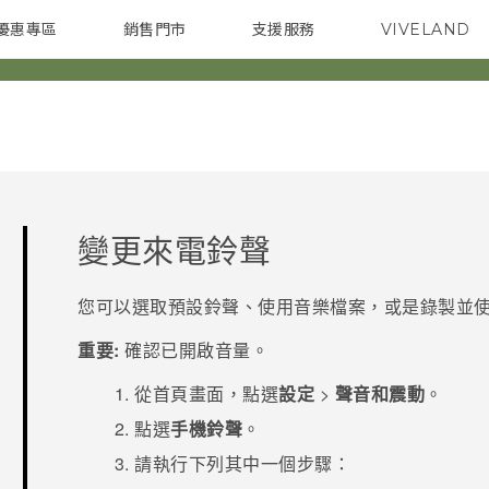
優惠專區
銷售門市
支援服務
VIVELAND
焦點訊息
智慧型手機
校園專案
銷售通路
配件
企業採購
變更來電鈴聲
您可以選取預設鈴聲、使用音樂檔案，或是錄製並
重要:
確認已開啟音量。
從
首頁
畫面，點選
設定
>
聲音和震動
。
點選
手機鈴聲
。
請執行下列其中一個步驟：