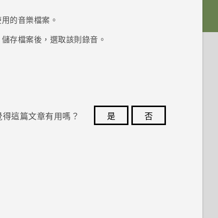
使用的音樂檔案。
。儲存檔案後，選取該則錄音。
覺得這篇文章有用嗎？
是
否
您的意見回報可協助他人查看最實用的資訊。