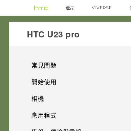
產品
VIVERSE
VIVE
G REIGNS
HTC U23 pro‎
常見問題
電源與充電
開始使用
安全性
打開包裝與設定
手機無法開機時該怎麼做？
相機
儲存、備份和傳輸
基本資訊
忘記了螢幕鎖定密碼、PIN 碼或
如果手機不斷重新啟動或無法開
拍照和錄影
HTC U23 pro概觀
應用程式
圖形該怎麼辦？
機進入主畫面，該怎麼辦？
相片和影片
VIVERSE
如何檢視 USB 隨身碟內的檔案
更多相機功能
拍攝螢幕擷取畫面
插入 nano SIM 卡和 microSD
應用程式與通知
四鏡頭相機