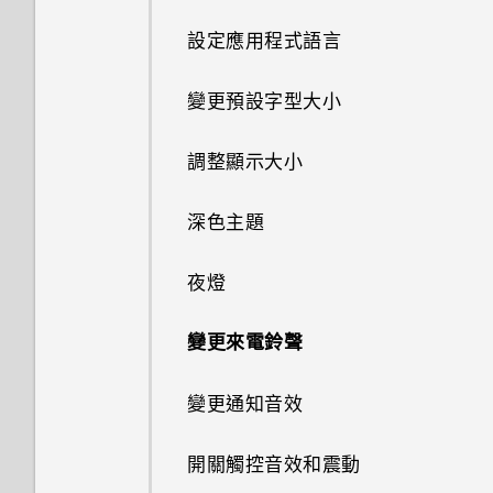
存取設定
更改 nano SIM 卡設定
開啟或關閉位置設定
為何手機上的應用程式會當機並
設定應用程式語言
拍攝影片
強制關閉？
連線到 VPN
複製、貼上以及分享文字
變更瀏覽手機的方式
選擇可以存取您所在位置的應用
變更預設字型大小
程式
掃描 QR 碼
如何知道我是否安裝了惡意的第
安裝數位憑證
檢查安全性更新
三方應用程式？
調整顯示大小
變更應用程式權限
使用 HTC U23 pro 作為 Wi-Fi
查看系統軟體版本
無線基地台
深色主題
設定預設應用程式
檢查系統軟體更新
透過 USB 分享網際網路連線
夜燈
停用應用程式
以泡泡框顯示通話
變更來電鈴聲
從網路下載應用程式
變更通知音效
零打擾模式
開關觸控音效和震動