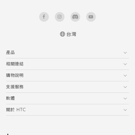
台灣
快速入門手冊
產品
使用手冊
Quick start guide
5G
相關連結
User manual
智慧型手機
HTC Research
購物說明
配件
購物須知
支援服務
VIVE
訂單管理
到府收送維修服務
軟體
付款方式
服務中心資訊
應用程式
關於 HTC
售後服務
客戶服務佈告欄
手機功能
ESG
常見問題
產品有限保固說明
相機工具
新聞稿