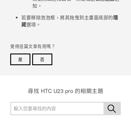
知。
若要移除泡泡框，將其拖曳到
主畫面
底部的
隱
藏
選項。
覺得這篇文章有用嗎？
是
否
感謝您！您的意見回報可協助他人查看最實用的資訊。
尋找 HTC U23 pro 的相關主題