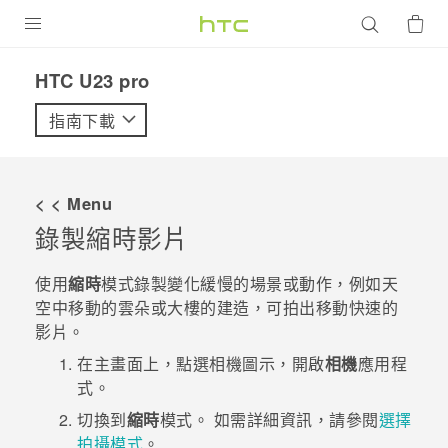
產品
HTC U23 pro‎
VIVE
指南下載
G REIGNS
智慧型手機
< < Menu
配件
錄製縮時影片
VIVERSE
使用
縮時
模式錄製變化緩慢的場景或動作，例如天
空中移動的雲朵或大樓的建造，可拍出移動快速的
優惠專區
影片。
焦點訊息
銷售門市
在
主畫面
上，點選相機圖示，開啟
相機
應用程
式。
校園專案
銷售通路
支援服務
切換到
縮時
模式。
如需詳細資訊，請參閱
選擇
企業採購
拍攝模式
。
VIVELAND