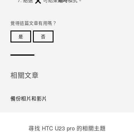
點選
可結束
縮時
模式。
覺得這篇文章有用嗎？
是
否
感謝您！您的意見回報可協助他人查看最實用的資訊。
相關文章
備份相片和影片
尋找 HTC U23 pro 的相關主題