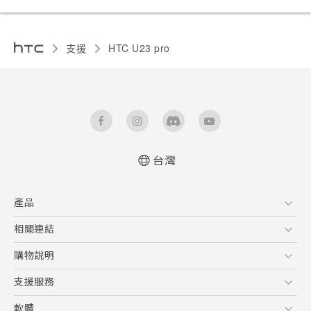
支援
HTC U23 pro‎
台灣
快速入門手冊
產品
使用手冊
Quick start guide
5G
相關連結
User manual
智慧型手機
HTC Research
購物說明
配件
購物須知
支援服務
VIVE
訂單管理
到府收送維修服務
軟體