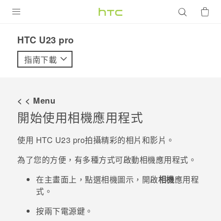
產品
HTC U23 pro‎
VIVE
指南下載
G REIGNS
智慧型手機
< < Menu
配件
開始使用
相機
應用程式
VIVERSE
使用
HTC U23 pro
拍攝精彩的相片和影片。
優惠專區
為了您的方便，有多種方式可啟動
相機
應用程式。
焦點訊息
銷售門市
在
主畫面
上，點選相機圖示，開啟
相機
應用程
式。
校園專案
銷售通路
支援服務
按兩下
電源
鍵。
企業採購
VIVELAND