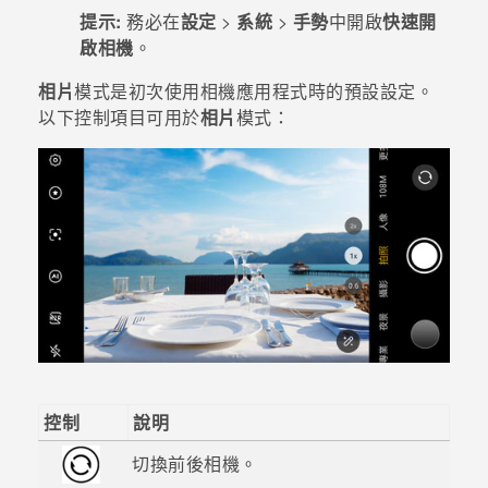
提示:
務必在
設定
>
系統
>
手勢
中開啟
快速開
登入
啟相機
。
相片
模式是初次使用
相機
應用程式時的預設設定。
以下控制項目可用於
相片
模式：
控制
說明
切換前後相機。