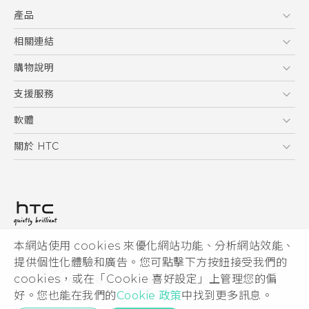
快速入門手冊
產品
使用手冊
Quick start guide
5G
相關連結
User manual
智慧型手機
HTC Research
購物說明
配件
購物須知
支援服務
VIVE
訂單管理
到府收送維修服務
軟體
付款方式
服務中心資訊
應用程式
關於 HTC
售後服務
客戶服務佈告欄
手機功能
ESG
常見問題
產品有限保固說明
相機工具
新聞稿
HTC Sync Manager
投資人
加入 HTC
本網站使用 cookies 來優化網站功能、分析網站效能、
© 2011-2026 HTC Corporation
隱私權政策
提供個性化體驗和廣告。您可點擊下方按鈕接受我們的
HTC 法律文件
產品安全性
cookies，或在「Cookie 喜好設定」上管理您的偏
宏達國際電子股份有限公司 | 統一編號16003518
好。您也能在我們的
Cookie 政策
中找到更多訊息。
Cookie