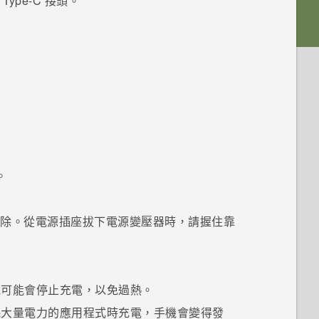
 Type-C
接頭。
。
端拔除。從電源插座拔下電源變壓器時，請握住靠
池可能會停止充電，以免過熱。
耗大量電力的應用程式時充電，手機會變得發