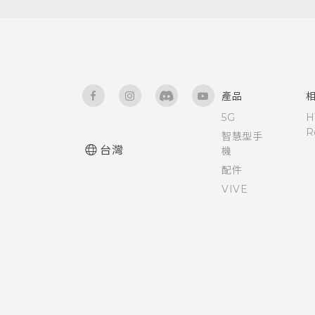
產品
5G
H
R
智慧型手
台灣
機
配件
VIVE