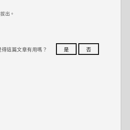
中拔出。
覺得這篇文章有用嗎？
是
否
您的意見回報可協助他人查看最實用的資訊。