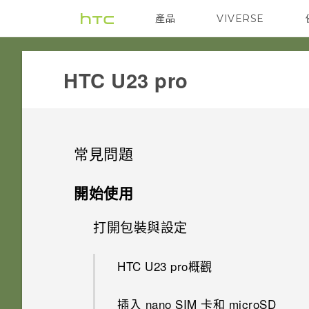
產品
VIVERSE
VIVE
G REIGNS
HTC U23 pro‎
常見問題
電源與充電
開始使用
安全性
打開包裝與設定
手機無法開機時該怎麼做？
儲存、備份和傳輸
忘記了螢幕鎖定密碼、PIN 碼或
如果手機不斷重新啟動或無法開
HTC U23 pro概觀
圖形該怎麼辦？
機進入主畫面，該怎麼辦？
相片和影片
如何檢視 USB 隨身碟內的檔案
插入 nano SIM 卡和 microSD