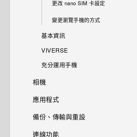
更改 nano SIM 卡設定
為何手機上的應用程式會當機並
強制關閉？
變更瀏覽手機的方式
如何知道我是否安裝了惡意的第
基本資訊
三方應用程式？
VIVERSE
拍攝螢幕擷取畫面
充分運用手機
開始使用 VIVERSE 行動應用程
擷取捲動的螢幕畫面
式
相機
延長電池使用時間的提示
錄製手機畫面
AR Messaging
拍照和錄影
應用程式
釋放儲存空間
主畫面
使用 VIVE Avatar Creator 行動
更多相機功能
應用程式與通知
四鏡頭相機
備份、傳輸與重設
利用無線充電器幫手機充電
應用程式
鎖定螢幕
拍攝全景相片
開始使用相機應用程式
傳輸
通知
使用手機為其他裝置充電
連線功能
使用 VIVE Wallet管理加密資產
使用快速設定