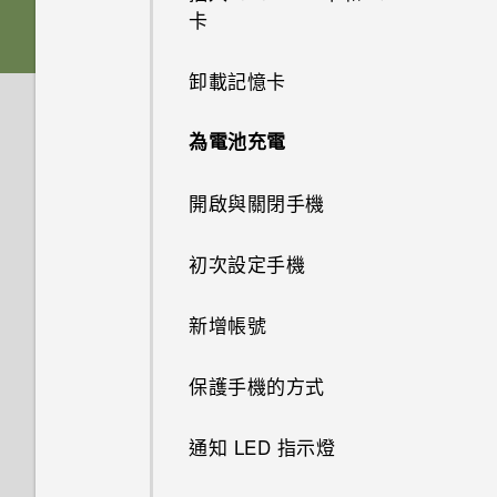
與資料夾？
如何使用尋找我的裝置尋找手機
應用程式
手機無法充電時該怎麼做？
卡
Google 相簿無法讓我刪除 SD
或清除手機資料？
卡中的相片。我該怎麼做？
如何在手機與電腦之間複製檔
系統效能
為何電池電力消耗如此快速？
為何氣象時鐘小工具顯示無法取
卸載記憶卡
案？
為何手機設定螢幕鎖密碼後仍不
得氣象和位置？
可以復原已刪除的相片和影片
無線與網路
會鎖住？
為何手機反應緩慢且靜止不動？
為電池充電
嗎？如何復原？
點選連結時，我的手機為何再也
設定與其他
我可以在手機上切換到另一個
為何手機會自動關機？
無法顯示應用程式選項？
開啟與關閉手機
有些相片和影片無法備份。該怎
NFC 付款應用程式嗎？該怎麼
麼做才能從手機備份這些資料？
如何找出手機的 IMEI/MEID 和
做？
手機異常過熱或溫度過高時該怎
我說「嘿，Google」時，
初次設定手機
序號？
麼辦？
Google Assistant 為何沒有回
相片看起來模糊不清嗎？以下有
如何將手機的網際網路連線分享
應？
一些拍照秘訣
新增帳號
如何啟用開發人員選項？
給其他裝置使用？
如何重新啟動手機以進入安全模
式？
Google Assistant 會回應
保護手機的方式
我透過藍牙傳送了一些檔案到電
「嘿，Google」，但使用語音
腦。檔案存到哪裡去了？
搜尋或語音輸入時卻沒反應。我
通知 LED 指示燈
該怎麼做？