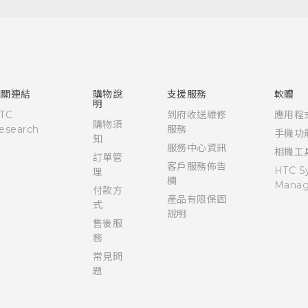
快速入門手冊
使用手冊
Quick start guide
User manual
相關連結
購物說
支援服務
軟體
明
TC
到府收送維修
應用程
購物須
esearch
服務
手機功
知
服務中心資訊
相機工
訂單管
客戶服務佈告
HTC S
理
欄
Manag
付款方
產品有限保固
式
說明
售後服
務
常見問
題