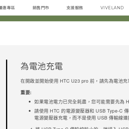
優惠專區
銷售門市
支援服務
VIVELAND
焦點訊息
智慧型手機
校園專案
銷售通路
配件
企業採購
為電池充電
在開啟並開始使用
HTC U23 pro
前，請先為電池充
重要:
如果電池電力已完全耗盡，您可能需要先為
H
請使用 HTC 的電源變壓器和
USB Type-C
傳
電源變壓器充電，而不是使用 USB 傳輸線