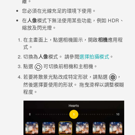
離。
您必須在光線充足的環境下使用。
登入
在
人像
模式下無法使用某些功能，例如 HDR、
縮放及閃光燈。
在
主畫面
上，點選相機圖示，開啟
相機
應用程
式。
切換為
人像
模式。
請參閱
選擇拍攝模式
。
點選
可切換前相機和主相機。
若要將散景光點改成特定形狀，請點選
，
然後選擇要使用的形狀。
拖曳滑桿以調整模糊
程度。