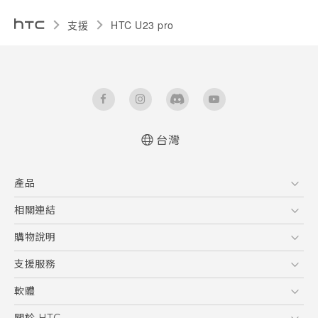
支援
HTC U23 pro‎
台灣
快速入門手冊
產品
使用手冊
Quick start guide
5G
相關連結
User manual
智慧型手機
HTC Research
購物說明
配件
購物須知
支援服務
VIVE
訂單管理
到府收送維修服務
軟體
付款方式
服務中心資訊
應用程式
關於 HTC