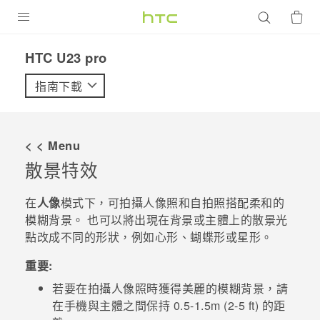
產品
HTC U23 pro‎
VIVE
指南下載
G REIGNS
智慧型手機
< < Menu
配件
散景特效
VIVERSE
在
人像
模式下，可拍攝人像照和自拍照搭配柔和的
模糊背景。 也可以將出現在背景或主體上的散景光
優惠專區
點改成不同的形狀，例如心形、蝴蝶形或星形。
焦點訊息
銷售門市
重要:
校園專案
銷售通路
支援服務
若要在拍攝人像照時獲得美麗的模糊背景，請
在手機與主體之間保持 0.5-1.5m (2-5 ft) 的距
企業採購
VIVELAND