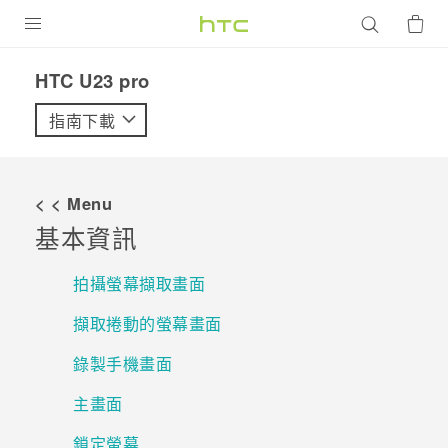
產品
HTC U23 pro‎
VIVE
指南下載
G REIGNS
智慧型手機
< < Menu
配件
基本資訊
VIVERSE
拍攝螢幕擷取畫面
優惠專區
擷取捲動的螢幕畫面
焦點訊息
銷售門市
錄製手機畫面
校園專案
銷售通路
支援服務
主畫面
企業採購
鎖定螢幕
VIVELAND