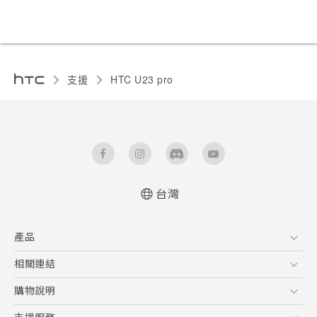
支援
HTC U23 pro‎
台灣
快速入門手冊
產品
使用手冊
Quick start guide
5G
相關連結
User manual
智慧型手機
HTC Research
購物說明
配件
購物須知