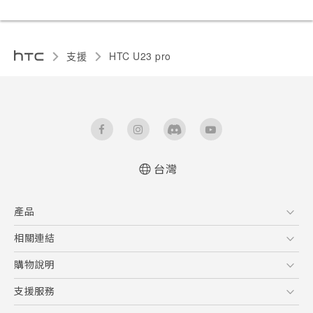
支援
HTC U23 pro‎
台灣
快速入門手冊
產品
使用手冊
Quick start guide
5G
相關連結
User manual
智慧型手機
HTC Research
購物說明
配件
購物須知
支援服務
VIVE
訂單管理