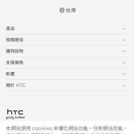
台灣
快速入門手冊
產品
使用手冊
Quick start guide
5G
相關連結
User manual
智慧型手機
HTC Research
購物說明
配件
購物須知
支援服務
VIVE
訂單管理
到府收送維修服務
軟體
付款方式
服務中心資訊
應用程式
關於 HTC
售後服務
客戶服務佈告欄
手機功能
ESG
常見問題
產品有限保固說明
相機工具
新聞稿
HTC Sync Manager
投資人
加入 HTC
本網站使用 cookies 來優化網站功能、分析網站效能、
© 2011-2026 HTC Corporation
隱私權政策