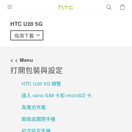
產品
‎HTC U20 5G‎
VIVE
指南下載
G REIGNS
智慧型手機
< < Menu
配件
打開包裝與設定
VIVERSE
HTC U20 5G 總覽
優惠專區
插入 nano SIM 卡和 microSD 卡
焦點訊息
銷售門市
為電池充電
校園專案
銷售通路
支援服務
開啟或關閉手機
企業採購
初次設定手機
VIVELAND