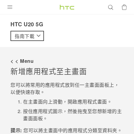
產品
‎HTC U20 5G‎
VIVE
指南下載
G REIGNS
智慧型手機
< < Menu
配件
新增應用程式至
主畫面
VIVERSE
您可以將常用的應用程式放到任一
主畫面
面板上，
以便快速存取。
優惠專區
在
主畫面
向上滑動，開啟
應用程式
畫面。
焦點訊息
銷售門市
按住應用程式圖示，然後拖曳至您想新增的
主
校園專案
畫面
面板。
銷售通路
支援服務
企業採購
提示:
您可以將
主畫面
中的應用程式分類至資料夾。
VIVELAND