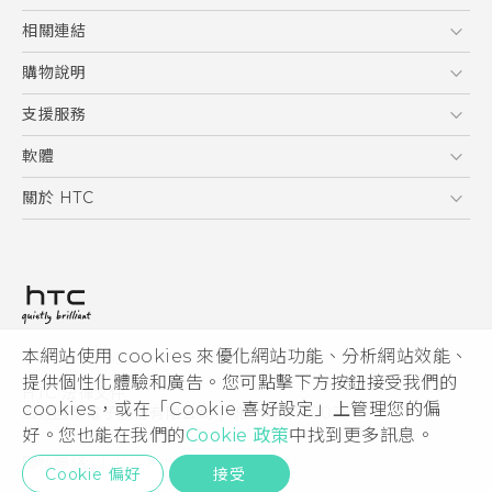
Quick start guide
5G
相關連結
User manual
智慧型手機
HTC Research
購物說明
配件
購物須知
支援服務
VIVE
訂單管理
到府收送維修服務
軟體
付款方式
服務中心資訊
應用程式
關於 HTC
售後服務
客戶服務佈告欄
手機功能
ESG
常見問題
產品有限保固說明
相機工具
新聞稿
HTC Sync Manager
投資人
加入 HTC
本網站使用 cookies 來優化網站功能、分析網站效能、
© 2011-2026 HTC Corporation
隱私權政策
提供個性化體驗和廣告。您可點擊下方按鈕接受我們的
HTC 法律文件
產品安全性
cookies，或在「Cookie 喜好設定」上管理您的偏
宏達國際電子股份有限公司 | 統一編號16003518
好。您也能在我們的
Cookie 政策
中找到更多訊息。
Cookie
隱私聯絡:
Global-Privacy@htc.com
Security and Privacy Whitepaper
Cookie 偏好
接受