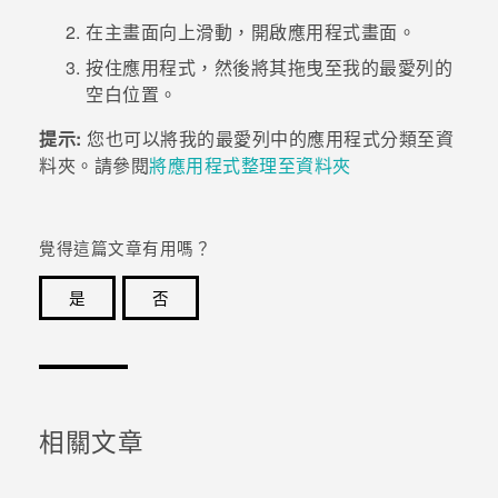
在
主畫面
向上滑動，開啟
應用程式
畫面。
按住應用程式，然後將其拖曳至我的最愛列的
空白位置。
提示:
您也可以將我的最愛列中的應用程式分類至資
料夾。請參閱
將應用程式整理至資料夾
覺得這篇文章有用嗎？
是
否
感謝您！您的意見回報可協助他人查看最實用的資訊。
相關文章