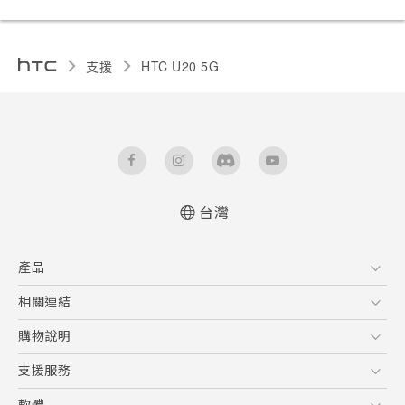
支援
‎HTC U20 5G‎
台灣
快速入門手冊
產品
使用手冊
Quick start guide
5G
相關連結
User manual
智慧型手機
HTC Research
購物說明
配件
購物須知
支援服務
VIVE
訂單管理
到府收送維修服務
軟體