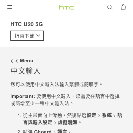
產品
‎HTC U20 5G‎
VIVE
指南下載
G REIGNS
智慧型手機
< < Menu
配件
中文輸入
VIVERSE
您可以使用中文輸入法輸入繁體或簡體字。
優惠專區
Important:
要使用中文輸入，您需要在
語言
中選擇
或新增至少一種中文輸入法。
焦點訊息
銷售門市
從主畫面向上滑動，然後點選
設定
>
系統
>
語
校園專案
銷售通路
支援服務
言與輸入設定
>
虛擬鍵盤
。
企業採購
點選
Gboard
>
語言
。
VIVELAND