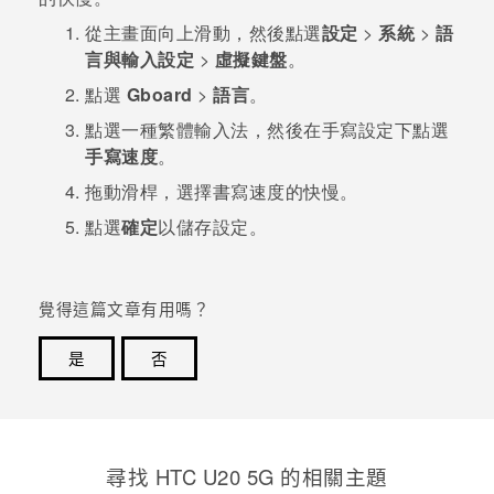
從主畫面向上滑動，然後點選
設定
>
系統
>
語
言與輸入設定
>
虛擬鍵盤
。
點選
Gboard
>
語言
。
點選一種繁體輸入法，然後在
手寫設定
下點選
手寫速度
。
拖動滑桿，選擇書寫速度的快慢。
點選
確定
以儲存設定。
覺得這篇文章有用嗎？
是
否
感謝您！您的意見回報可協助他人查看最實用的資訊。
尋找 ‎HTC U20 5G 的相關主題