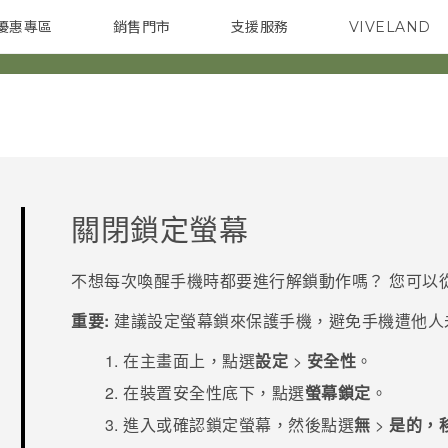
優惠專區
銷售門市
支援服務
VIVELAND
焦點訊息
智慧型手機
校園專案
銷售通路
配件
企業採購
關閉鎖定螢幕
不想每次喚醒手機時都要進行解鎖動作嗎？ 您可以
重要:
建議設定螢幕鎖來保護手機，避免手機遭他人
在
主畫面
上，點選
設定
>
安全性
。
在
裝置安全性
底下，點選
螢幕鎖定
。
進入或確認鎖定螢幕，然後點選
無
>
是的，