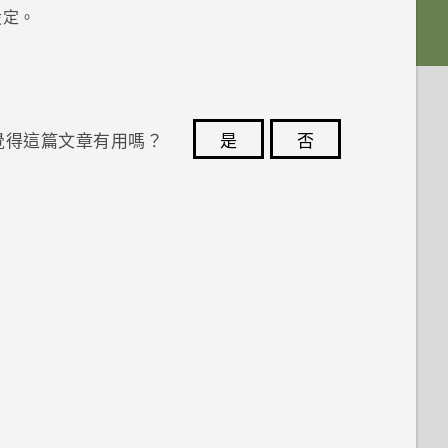
設定。
覺得這篇文章有用嗎？
是
否
您的意見回報可協助他人查看最實用的資訊。