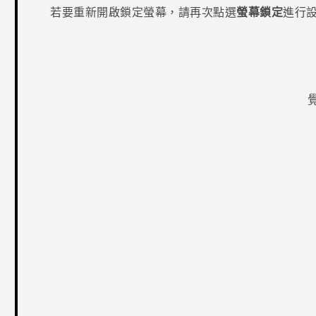
若要重新開啟鎖定螢幕，請再次點選
螢幕鎖定
進行
感謝您！