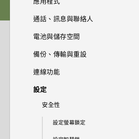
應用程式
的 SD 卡設為內部儲存裝置？
如何使用尋找我的裝置尋找手機
系統效能
手機無法充電時該怎麼做？
卡
我說「嘿，Google」時，
或清除手機資料？
檢查安全性更新
擷取手機畫面
Google Assistant 為何沒有回
新增應用程式至主畫面
安裝及移除應用程式
四鏡頭相機
通話、訊息與聯絡人
安裝軟體更新後，曾設為內部儲
無線與網路
為何電池電力消耗如此快速？
為何手機反應緩慢且靜止不動？
為電池充電
應？
存空間的 SD 卡會如何？
何謂智慧鎖及如何使用？
從 Google Play 商店安裝應用
開啟或關閉睡眠模式
管理應用程式
新增主畫面小工具
開始使用相機應用程式
手機通話功能
從 Google Play 商店取得應用
設定與其他
電池與儲存空間
程式更新
我可以在手機上切換到另一個
為何手機會自動關機？
開啟或關閉手機
為何手機上的應用程式會當機並
程式
如何將 SD 卡設為可攜式儲存空
為何手機設定螢幕鎖密碼後仍不
NFC 付款應用程式嗎？該怎麼
使用應用程式
觸控手勢
強制關閉？
簡訊與多媒體簡訊
應用程式捷徑
將應用程式整理至資料夾
間？
對焦和縮放
電池
撥打電話
會鎖住？
我能將 Micro SIM 卡剪小為
查看系統軟體版本
備份、傳輸與重設
做？
手機異常過熱或溫度過高時該怎
初次設定手機
從網路下載應用程式
nano SIM 卡以裝入 HTC 裝置
聯絡人
使用時鐘
主畫面
麼辦？
如何知道我是否安裝了惡意的第
切換最近使用的應用程式
儲存空間
關於訊息應用程式
新增或移除主畫面面板
Google 相簿無法讓我刪除 SD
選擇拍攝模式
內嗎？
回撥未接來電
傳輸
延長電池使用時間的提示
檢查系統軟體更新
如何將手機的網際網路連線分享
連線功能
三方應用程式？
新增帳號
卡中的相片。我該怎麼做？
解除安裝應用程式
給其他裝置使用？
查看氣象
鎖定螢幕
聯絡人清單
如何重新啟動手機以進入安全模
同時使用兩個應用程式
傳送簡訊 (SMS)
備份與重設
儲存空間類型
拍攝相片
如何找出手機的 IMEI/MEID 和
接聽來電或拒接來電
使用省電模式
網際網路連線
從舊手機取得內容的方法
設定
式？
如何設定預設的簡訊應用程式？
HTC U20 5G 解除鎖定的方式
如何將檔案與資料夾複製或移到
序號？
我透過藍牙傳送了一些檔案到電
Google 相簿功能介紹
使用快速設定
新增新的聯絡人
記憶卡？
使用子母畫面
傳送多媒體訊息 (MMS)
釋放儲存空間
無線分享
場景偵測
備份 HTC U20 5G
腦。檔案存到哪裡去了？
通話期間可以執行的動作
顯示電池百分比
從 Android 手機傳輸內容
安全性
開啟或關閉數據連線
如何啟用開發人員選項？
更改 nano SIM 卡設定
如何啟用或停用裝置管理員應用
錄音程式
調整音量和音效設定
編輯聯絡人資訊
如何檢視 USB 隨身碟內的檔案
控制應用程式權限
程式？
傳送群組訊息 (SMS)
在內建儲存空間與記憶卡之間複
拍攝連拍相片
備份相片和影片
開啟或關閉藍牙
如何將業者的存取點名稱新增至
設定多方通話
查看電池用量
在手機和電腦之間傳送相片、影
管理數據使用量
設定螢幕鎖定
與資料夾？
製或移動檔案
手機？
片及音樂
重新啟動 HTC U20 5G (軟體重
將聯絡人分組成標籤
選擇可以存取您所在位置的應用
回覆訊息
拍攝人像照或自拍照
重設網路設定
連接藍牙耳機
通話記錄
應用程式電池最佳化
Wi-Fi 連線