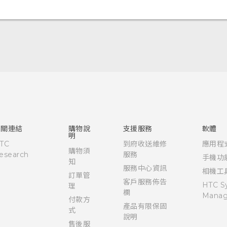
快速入門手冊
使用手冊
Quick start guide
User manual
相關連結
購物說
支援服務
軟體
明
TC
到府收送維修
應用程
購物須
esearch
服務
手機功
知
服務中心資訊
相機工
訂單管
客戶服務佈告
HTC S
理
欄
Manag
付款方
產品有限保固
式
說明
售後服