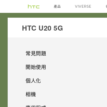
產品
VIVERSE
VIVE
G REIGNS
‎HTC U20 5G‎
常見問題
電源與充電
開始使用
安全性
打開包裝與設定
手機無法開機時該怎麼做？
個人化
儲存、備份和傳輸
熟悉新手機的功能
忘記了螢幕鎖定密碼、PIN 碼或
如果手機不斷重新啟動或無法開
主畫面配置
HTC U20 5G 總覽
相機
圖形該怎麼辦？
機進入主畫面，該怎麼辦？
應用程式
更新
安裝軟體更新後，為何無法將新
更改瀏覽 HTC U20 5G 的方式
插入 nano SIM 卡和 microSD
拍照和錄影
變更桌布