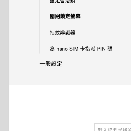
設定智慧鎖
設)
如何在手機與電腦之間複製檔
程式
在 HTC U20 5G 和電腦間複製
案？
檔案
轉寄訊息
拍攝影片
重設 HTC U20 5G (硬體重啟)
與藍牙裝置解除配對
封鎖電話號碼
在應用程式中啟用背景限制
連線到 VPN
關閉鎖定螢幕
存取設定
設定預設應用程式
卸載記憶卡
封鎖來自不歡迎的聯絡人訊息
拍攝超廣角相片
使用藍牙接收檔案
安裝數位憑證
指紋辨識器
通知
設定應用程式連結
刪除訊息和對話
拍攝特寫相片
使用 NFC
使用 HTC U20 5G 作為 Wi-Fi
為 nano SIM 卡指派 PIN 碼
選取、複製及貼上文字
停用應用程式
無線基地台
拍攝全景相片
一般設定
輸入文字
透過 USB 分享網際網路連線
掃描條碼
變更來電鈴聲
中文輸入
變更通知音效
開啟或關閉位置設定
飛航模式