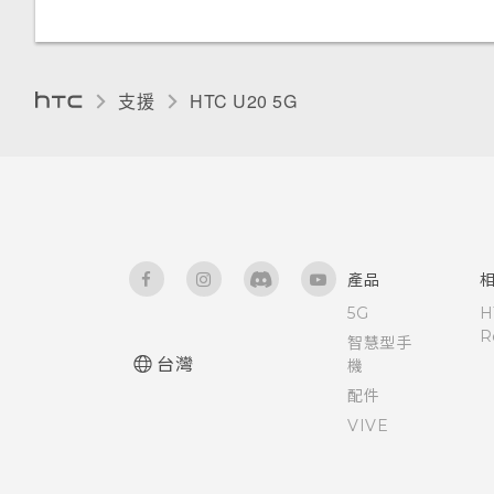
零打擾模式
支援
‎HTC U20 5G‎
產品
5G
H
R
智慧型手
台灣
機
配件
VIVE