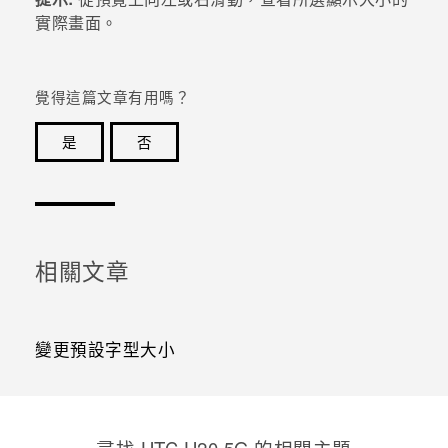
實際畫面。
登入
覺得這篇文章有用嗎？
是
否
感謝您！您的意見回報可協助他人查看最實用的資訊。
相關文章
變更預設字型大小
尋找 ‎HTC U20 5G 的相關主題