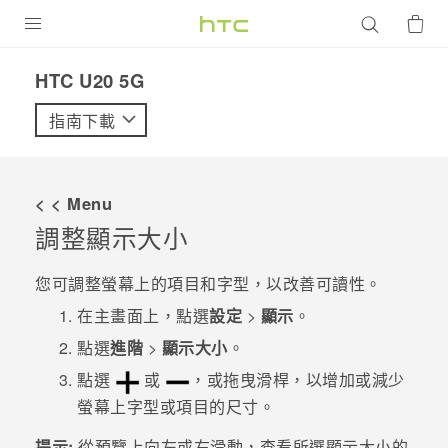
產品
‎HTC U20 5G‎
VIVE
指南下載
G REIGNS
智慧型手機
< < Menu
配件
調整顯示大小
VIVERSE
您可調整螢幕上的項目和字型，以改善可讀性。
優惠專區
在
主畫面
上，點選
設定
>
顯示
。
點選
進階
>
顯示大小
。
焦點訊息
銷售門市
點選
或
，或拖曳滑桿，以增加或減少
校園專案
銷售通路
支援服務
螢幕上字型或項目的尺寸。
企業採購
提示:
從
預覽
上向左或右滑動，查看所選顯示大小的
VIVELAND