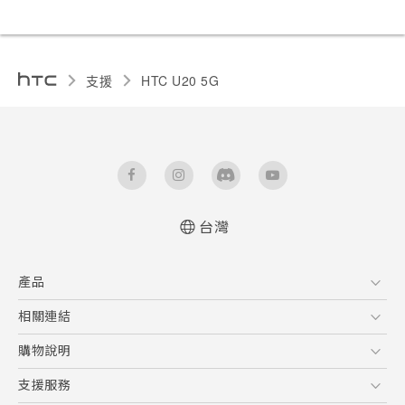
支援
‎HTC U20 5G‎
台灣
快速入門手冊
產品
使用手冊
Quick start guide
5G
相關連結
User manual
智慧型手機
HTC Research
購物說明
配件
購物須知
支援服務
VIVE