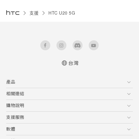
支援
‎HTC U20 5G‎
台灣
快速入門手冊
產品
使用手冊
Quick start guide
5G
相關連結
User manual
智慧型手機
HTC Research
購物說明
配件
購物須知
支援服務
VIVE
訂單管理
到府收送維修服務
軟體
付款方式
服務中心資訊