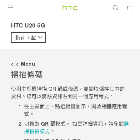
產品
‎HTC U20 5G‎
VIVE
指南下載
G REIGNS
智慧型手機
< < Menu
配件
掃描條碼
VIVERSE
使用主相機掃描 QR 碼或條碼，並擷取儲存其中的
資訊。您可以將該資訊貼到另一個應用程式。
優惠專區
在
主畫面
上，點選相機圖示，開啟
相機
應用程
焦點訊息
銷售門市
式。
校園專案
切換為
QR 碼
模式。
如需詳細資訊，請參閱
選
銷售通路
支援服務
擇拍攝模式
。
企業採購
VIVELAND