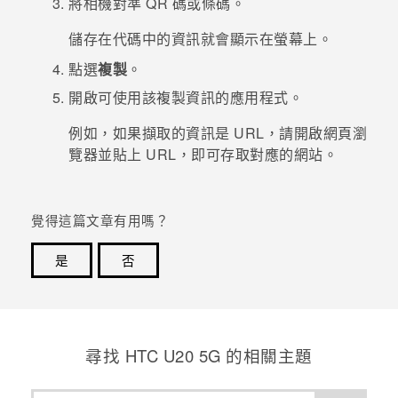
將相機對準 QR 碼或條碼。
登入
儲存在代碼中的資訊就會顯示在螢幕上。
點選
複製
。
開啟可使用該複製資訊的應用程式。
例如，如果擷取的資訊是 URL，請開啟網頁瀏
覽器並貼上 URL，即可存取對應的網站。
覺得這篇文章有用嗎？
是
否
感謝您！您的意見回報可協助他人查看最實用的資訊。
尋找 ‎HTC U20 5G 的相關主題