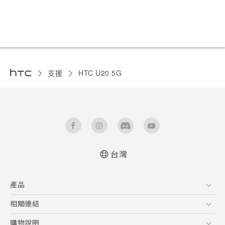
支援
‎HTC U20 5G‎
台灣
快速入門手冊
產品
使用手冊
Quick start guide
5G
相關連結
User manual
智慧型手機
HTC Research
購物說明