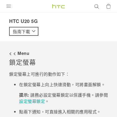
產品
‎HTC U20 5G‎
VIVE
指南下載
G REIGNS
智慧型手機
< < Menu
配件
鎖定螢幕
VIVERSE
鎖定螢幕上可進行的動作如下：
優惠專區
在鎖定螢幕上向上快速滑動，可將畫面解鎖。
焦點訊息
銷售門市
提示:
請務必設定螢幕鎖定以保護手機。請參閱
設定螢幕鎖定
。
校園專案
銷售通路
支援服務
點兩下通知，可直接進入相關的應用程式。
企業採購
VIVELAND