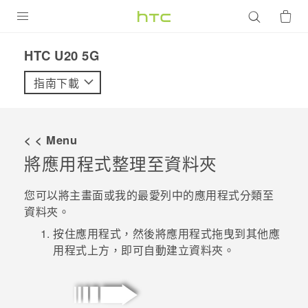
產品
‎HTC U20 5G‎
VIVE
指南下載
G REIGNS
智慧型手機
< < Menu
配件
將應用程式整理至資料夾
VIVERSE
您可以將
主畫面
或我的最愛列中的應用程式分類至
資料夾。
優惠專區
按住應用程式，然後將應用程式拖曳到其他應
焦點訊息
銷售門市
用程式上方，即可自動建立資料夾。
校園專案
銷售通路
支援服務
企業採購
VIVELAND