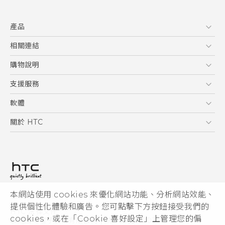
快速入門手冊
產品
使用手冊
Quick start guide
5G
相關連結
User manual
智慧型手機
HTC Research
購物說明
配件
購物須知
支援服務
VIVE
訂單管理
到府收送維修服務
軟體
付款方式
服務中心資訊
應用程式
關於 HTC
售後服務
客戶服務佈告欄
手機功能
ESG
常見問題
產品有限保固說明
相機工具
新聞稿
HTC Sync Manager
投資人
加入 HTC
本網站使用 cookies 來優化網站功能、分析網站效能、
© 2011-2026 HTC Corporation
隱私權政策
提供個性化體驗和廣告。您可點擊下方按鈕接受我們的
HTC 法律文件
產品安全性
cookies，或在「Cookie 喜好設定」上管理您的偏
宏達國際電子股份有限公司 | 統一編號16003518