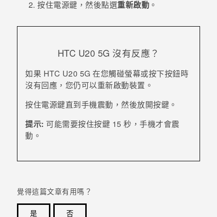
按住
電源
鍵，然後點選
重新啟動
。
登入
HTC U20 5G
沒有反應？
如果
HTC U20 5G
在您觸碰螢幕或按下按鈕時
沒有回應，您仍可以重新啟動裝置。
按住
電源
鍵直到手機震動，然後放開按鍵。
提示:
可能需要按住按鍵
15
秒，手機才會震
動。
覺得這篇文章有用嗎？
是
否