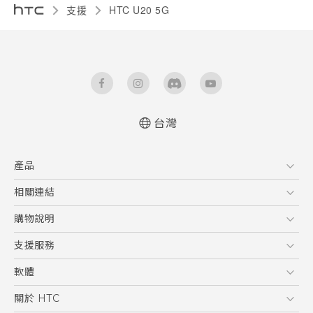
支援
‎HTC U20 5G‎
台灣
快速入門手冊
產品
使用手冊
Quick start guide
5G
相關連結
User manual
智慧型手機
HTC Research
購物說明
配件
購物須知
支援服務
VIVE
訂單管理
到府收送維修服務
軟體
付款方式
服務中心資訊
應用程式
關於 HTC
售後服務
客戶服務佈告欄