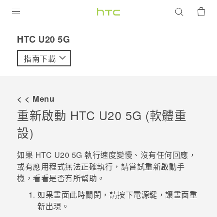
產品
‎HTC U20 5G‎
VIVE
指南下載
G REIGNS
智慧型手機
< < Menu
配件
重新啟動
HTC U20 5G
(軟體重
設)
VIVERSE
優惠專區
如果
HTC U20 5G
執行速度變慢、沒有任何回應，
或有應用程式無法正確執行，請嘗試重新啟動手
焦點訊息
銷售門市
機，看看是否有所幫助。
校園專案
銷售通路
如果畫面此時關閉，請按下
電源
鍵，讓畫面重
支援服務
新出現。
企業採購
VIVELAND