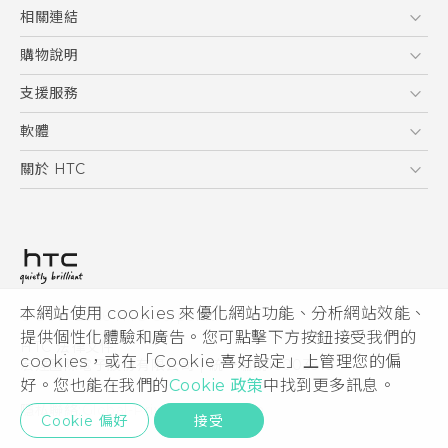
Quick start guide
5G
相關連結
User manual
智慧型手機
HTC Research
購物說明
配件
購物須知
支援服務
VIVE
訂單管理
到府收送維修服務
軟體
付款方式
服務中心資訊
應用程式
關於 HTC
售後服務
客戶服務佈告欄
手機功能
ESG
常見問題
產品有限保固說明
相機工具
新聞稿
HTC Sync Manager
投資人
加入 HTC
本網站使用 cookies 來優化網站功能、分析網站效能、
© 2011-2026 HTC Corporation
隱私權政策
提供個性化體驗和廣告。您可點擊下方按鈕接受我們的
HTC 法律文件
產品安全性
cookies，或在「Cookie 喜好設定」上管理您的偏
宏達國際電子股份有限公司 | 統一編號16003518
好。您也能在我們的
Cookie 政策
中找到更多訊息。
Cookie
隱私聯絡:
Global-Privacy@htc.com
Security and Privacy Whitepaper
Cookie 偏好
接受