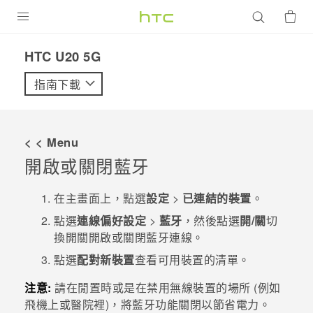
產品
‎HTC U20 5G‎
VIVE
指南下載
G REIGNS
智慧型手機
< < Menu
配件
開啟或關閉
藍牙
VIVERSE
在
主畫面
上，點選
設定
>
已連結的裝置
。
優惠專區
點選
連線偏好設定
>
藍牙
，然後點選
開/關
切
換開關開啟或關閉
藍牙
連線。
焦點訊息
銷售門市
點選
配對新裝置
查看可用裝置的清單。
校園專案
銷售通路
支援服務
注意:
請在閒置時或是在禁用無線裝置的場所 (例如
企業採購
飛機上或醫院裡)，將
藍牙
功能關閉以節省電力。
VIVELAND