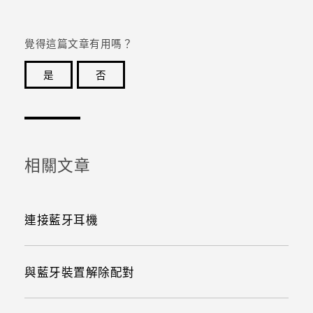
登入
覺得這篇文章有用嗎？
是
否
感謝您！您的意見回報可協助他人查看最實用的資訊。
相關文章
連接藍牙耳機
與藍牙裝置解除配對