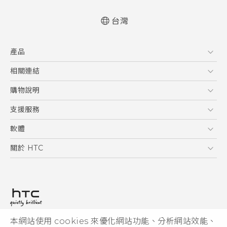
台灣
快速入門手冊
產品
使用手冊
Quick start guide
5G
相關連結
User manual
智慧型手機
HTC Research
購物說明
配件
購物須知
支援服務
VIVE
訂單管理
到府收送維修服務
軟體
付款方式
服務中心資訊
應用程式
關於 HTC
售後服務
客戶服務佈告欄
手機功能
ESG
常見問題
產品有限保固說明
相機工具
新聞稿
HTC Sync Manager
投資人
加入 HTC
本網站使用 cookies 來優化網站功能、分析網站效能、
© 2011-2026 HTC Corporation