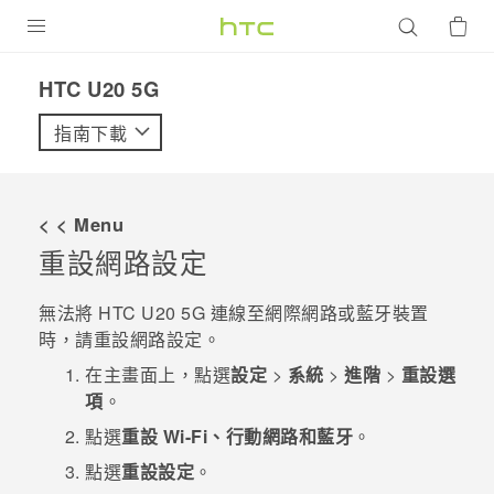
產品
‎HTC U20 5G‎
VIVE
指南下載
G REIGNS
智慧型手機
< < Menu
配件
重設網路設定
VIVERSE
無法將
HTC U20 5G
連線至網際網路或
藍牙
裝置
時，請重設網路設定。
優惠專區
在
主畫面
上，點選
設定
>
系統
>
進階
>
重設選
焦點訊息
銷售門市
項
。
校園專案
點選
重設 Wi-Fi、行動網路和藍牙
。
銷售通路
支援服務
點選
重設設定
。
企業採購
VIVELAND