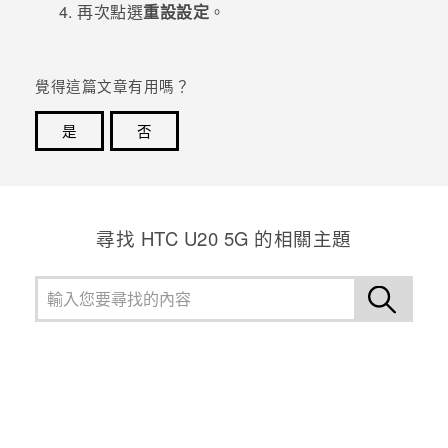
再次點選
重設設定
。
登入
覺得這篇文章有用嗎？
是
否
感謝您！您的意見回報可協助他人查看最實用的資訊。
尋找 ‎HTC U20 5G 的相關主題