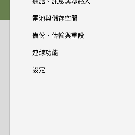
通話、訊息與聯絡人
在手機和電腦之間傳送相片、影
休眠模式
記憶卡
下載主題
相片集
片及音樂
拍攝影片
手機通話功能
何謂 HTC BlinkFeed？
電池與儲存空間
螢幕導覽按鈕
相片編輯工具
電池
將主題加入我的最愛
使用快速設定
訊息
在相片集內檢視相片和影片
在錄影期間拍照 — 影像相片
開啟或關閉 HTC BlinkFeed
電源及儲存空間管理
快速撥號
備份、傳輸與重設
娛樂
新增第四個導覽按鈕
聯絡人
選取相片進行編輯
切換手機開關
重新建立自己的主題
認識手機設定
新增相片或影片至相簿
傳送簡訊 (SMS)
使用音量鍵拍攝相片及影片
餐廳推薦
撥打訊息、電子郵件或日曆活動
同步、備份及重設
顯示電池百分比
連線功能
日曆與電子郵件
中的電話號碼
切換 HTC BoomSound 的模式
重新排列導覽按鈕
調整相片
使用雙網路管理員管理 Nano
聯絡人清單
混合及配對主題
更新手機軟體
新增相片及影片標籤
傳送多媒體訊息 (MMS)
關閉相機應用程式
在 HTC BlinkFeed 上新增內容
查看電池用量
網際網路連線
移除帳號
設定
SIM 卡
Google 搜尋及應用程式
的方式
分享活動
撥打分機號碼
使用 HTC BoomSound 搭配耳
分享內容
在相片上畫圖
設定個人檔案
尋找主題
從 Play 商店取得應用程式
搜尋相片及影片
複製訊息到 Nano SIM 卡
無線分享
拍攝連續的相片
機
極致省電模式
同步帳號
設定和隱私權
開啟或關閉數據連線
其他應用程式
需要使用手機的快速指引嗎？
使用 Google 即時資訊取得最當
自訂重點消息摘要
關閉或延遲活動提醒
回撥未接來電
切換最近使用的應用程式
套用相片濾鏡
新增新的聯絡人
分享主題
下的資訊
從網路下載應用程式
尋找配對的相片
刪除訊息和對話
在散景模式下變更焦點
開啟或關閉 藍牙
聆聽音樂
延長電池使用時間的提示
新增社交網路、電子郵件帳號等
管理數據使用量
使用 TalkBack 導覽 HTC One
個人化 HTC Dot View
儲存文章供日後觀賞
查看郵件
撥打緊急電話
重新整理內容
E9‍+
美化人物照
編輯聯絡人的資訊
刪除主題
搜尋 HTC One E9‍+ 和網路
解除安裝應用程式
將相片或影片複製或移至其他相
傳送群組訊息
相機畫面
連接藍牙耳機
音樂播放清單
查看電池記錄
備份檔案、資料和設定的方式
Wi-Fi 連線
HTC Dot View 沒有顯示最近撥
簿
張貼到社交網路
傳送電子郵件訊息
收到來電
擷取手機畫面
開啟或關閉定位服務
打的電話嗎？
最佳表情
聯繫聯絡人
個人化設定
瀏覽網頁
初次設定 HTC One E9‍+
繼續撰寫訊息草稿
選擇拍攝模式
與藍牙裝置解除配對
新增歌曲至現正播放清單
使用省電功能
使用 HTC 備份
連線到 VPN