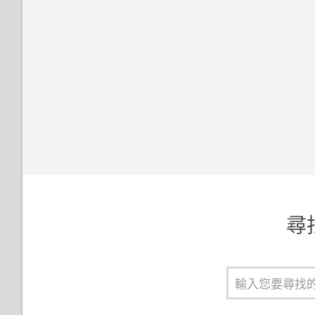
與鎖定螢幕通知互動
HTC BlinkFeed 通知
變更鎖定螢幕捷徑
變更鎖定螢幕桌布
關閉鎖定螢幕
管理應用程式通知
尋找
通知 LED 指示燈
通知面板