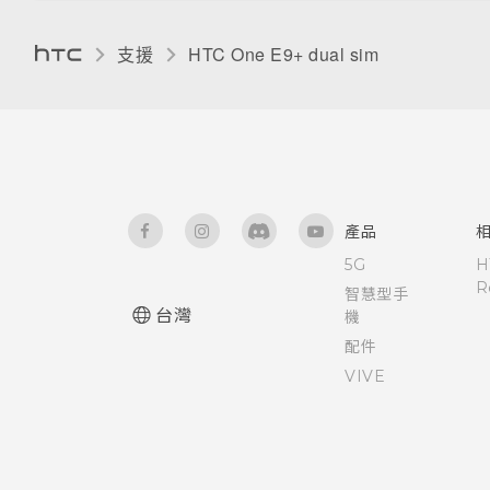
支援
HTC One E9+ dual sim‎
產品
5G
H
R
智慧型手
台灣
機
配件
VIVE