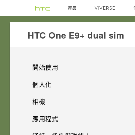
產品
VIVERSE
VIVE
G REIGNS
HTC One E9+ dual sim‎
開始使用
手機上的各種便利功能
個人化
打開包裝
手機設定及傳輸
個人化
相機
熟悉新手機的功能
個人化
HTC One E9‍+
影像
相機
取得聯絡人及其他內容的其他方
應用程式
法
HTC Sense 首頁
雙 Nano SIM 卡
何謂 主題應用程式？
音效
HTC BlinkFeed
提示：如何拍出更棒的相片