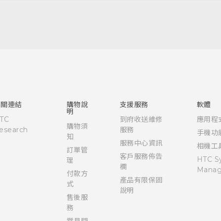
快速入門手冊
使用手冊
相關連結
購物說
支援服務
軟體
明
TC
到府收送維修
應用程
購物須
esearch
服務
手機功
知
服務中心資訊
相機工
訂單管
客戶服務佈告
HTC S
理
欄
Manag
付款方
產品有限保固
式
說明
售後服
務