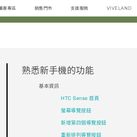
優惠專區
銷售門市
支援服務
VIVELAND
焦點訊息
智慧型手機
校園專案
銷售通路
配件
企業採購
熟悉新手機的功能
基本資訊
HTC Sense 首頁
螢幕導覽按鈕
新增第四個導覽按鈕
重新排列導覽按鈕