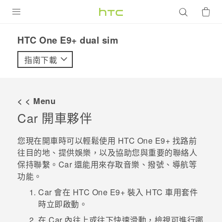
產品
HTC One E9+ dual sim‎
VIVE
指南下載
G REIGNS
智慧型手機
< < Menu
配件
Car
開車夥伴
VIVERSE
您現在開車時可以輕鬆使用
HTC One E9‍+
找路前
往目的地、提供娛樂，以及協助您與重要的聯絡人
優惠專區
保持聯繫。
Car
還能用來存取音樂、撥號、導航等
功能。
焦點訊息
銷售門市
Car
會在
HTC One E9‍+
裝入 HTC 車用套件
校園專案
銷售通路
支援服務
時立即啟動。
企業採購
在
Car
內往上或往下快速滑動，檢視可進行哪
VIVELAND