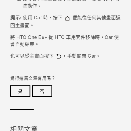
些動作。
登入
提示:
使用
Car
時，按下
便能從任何其他畫面返
回主畫面。
將
HTC One E9‍+
從 HTC 車用套件移除時，
Car
便
會自動結束。
也可以從主畫面按下
，手動關閉
Car
。
覺得這篇文章有用嗎？
是
否
感謝您！您的意見回報可協助他人查看最實用的資訊。
相關文章