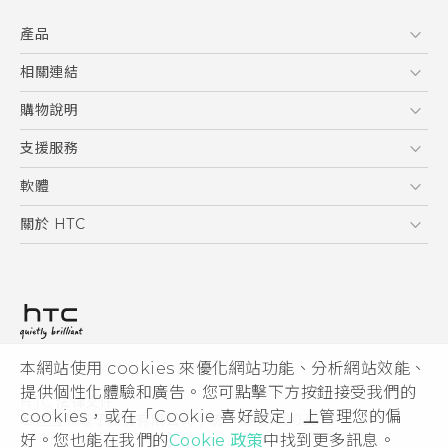
快速入門手冊
產品
使用手冊
5G
相關連結
智慧型手機
HTC Research
購物說明
配件
購物須知
支援服務
VIVE
訂單管理
到府收送維修服務
軟體
付款方式
服務中心資訊
應用程式
關於 HTC
售後服務
客戶服務佈告欄
手機功能
ESG
常見問題
產品有限保固說明
相機工具
新聞稿
HTC Sync Manager
投資人
加入 HTC
本網站使用 cookies 來優化網站功能、分析網站效能、
© 2011-2026 HTC Corporation
隱私權政策
提供個性化體驗和廣告。您可點擊下方按鈕接受我們的
HTC 法律文件
產品安全性
cookies，或在「Cookie 喜好設定」上管理您的偏
宏達國際電子股份有限公司 | 統一編號16003518
好。您也能在我們的
Cookie 政策
中找到更多訊息。
Cookie