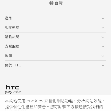
台灣
快速入門手冊
產品
使用手冊
5G
相關連結
智慧型手機
HTC Research
購物說明
配件
購物須知
支援服務
VIVE
訂單管理
到府收送維修服務
軟體
付款方式
服務中心資訊
應用程式
關於 HTC
售後服務
客戶服務佈告欄
手機功能
ESG
常見問題
產品有限保固說明
相機工具
新聞稿
HTC Sync Manager
投資人
加入 HTC
本網站使用 cookies 來優化網站功能、分析網站效能、
© 2011-2026 HTC Corporation
隱私權政策
提供個性化體驗和廣告。您可點擊下方按鈕接受我們的
HTC 法律文件