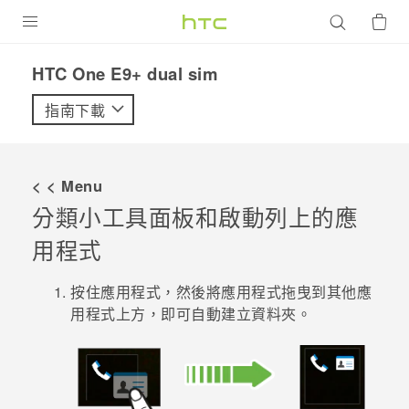
產品
HTC One E9+ dual sim‎
VIVE
指南下載
G REIGNS
智慧型手機
< < Menu
配件
分類小工具面板和啟動列上的應
用程式
VIVERSE
優惠專區
按住應用程式，然後將應用程式拖曳到其他應
用程式上方，即可自動建立資料夾。
焦點訊息
銷售門市
校園專案
銷售通路
支援服務
企業採購
VIVELAND