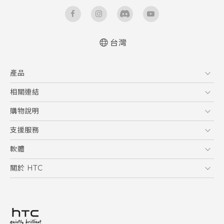
台灣
快速入門手冊
產品
使用手冊
5G
相關連結
智慧型手機
HTC Research
購物說明
配件
購物須知
支援服務
VIVE
訂單管理
到府收送維修服務
軟體
付款方式
服務中心資訊
應用程式
關於 HTC
售後服務
客戶服務佈告欄
手機功能
ESG
常見問題
產品有限保固說明
相機工具
新聞稿
HTC Sync Manager
投資人