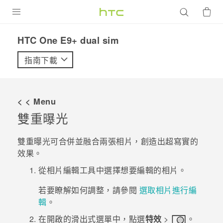
產品
HTC One E9+ dual sim‎
VIVE
指南下載
G REIGNS
智慧型手機
< < Menu
配件
雙重曝光
VIVERSE
雙重曝光
可合併並融合兩張相片，創造出超寫實的
效果。
優惠專區
從
相片編輯工具
中選擇想要編輯的相片。
焦點訊息
銷售門市
若要瞭解如何調整，請參閱
選取相片進行編
校園專案
銷售通路
支援服務
輯
。
企業採購
在開啟的滑出式選單中，點選
特效
>
。
VIVELAND