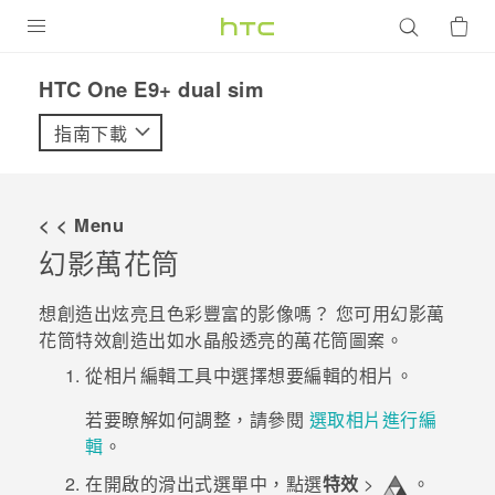
產品
HTC One E9+ dual sim‎
VIVE
指南下載
G REIGNS
智慧型手機
< < Menu
配件
幻影萬花筒
VIVERSE
想創造出炫亮且色彩豐富的影像嗎？
您可用
幻影萬
花筒
特效創造出如水晶般透亮的萬花筒圖案。
優惠專區
從
相片編輯工具
中選擇想要編輯的相片。
焦點訊息
銷售門市
若要瞭解如何調整，請參閱
選取相片進行編
校園專案
銷售通路
支援服務
輯
。
企業採購
在開啟的滑出式選單中，點選
特效
>
。
VIVELAND