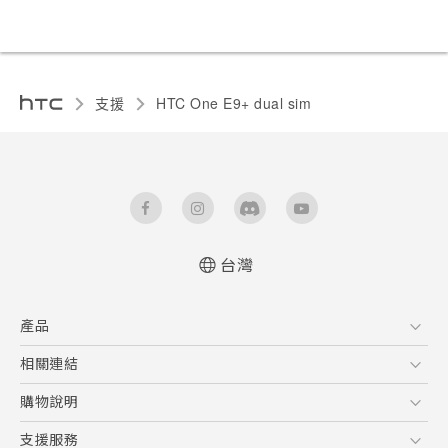
支援
HTC One E9+ dual sim‎
台灣
快速入門手冊
產品
使用手冊
5G
相關連結
智慧型手機
HTC Research
購物說明
配件
購物須知
支援服務