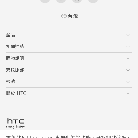
台灣
快速入門手冊
產品
使用手冊
5G
相關連結
智慧型手機
HTC Research
購物說明
配件
購物須知
支援服務
VIVE
訂單管理
到府收送維修服務
軟體
付款方式
服務中心資訊
應用程式
關於 HTC
售後服務
客戶服務佈告欄
手機功能
ESG
常見問題
產品有限保固說明
相機工具
新聞稿
HTC Sync Manager
投資人
加入 HTC
本網站使用 cookies 來優化網站功能、分析網站效能、