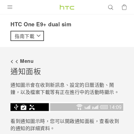
產品
HTC One E9+ dual sim‎
VIVE
指南下載
G REIGNS
智慧型手機
< < Menu
配件
通知面板
VIVERSE
通知圖示會在收到新訊息、設定的日曆活動、鬧
鐘，以及檔案下載等有正在進行中的活動時顯示。
優惠專區
焦點訊息
銷售門市
校園專案
銷售通路
支援服務
看到通知圖示時，您可以開啟通知面板，查看收到
的通知的詳細資料。
企業採購
VIVELAND