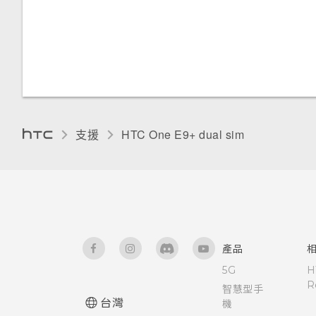
檢視日曆
重新啟動 HTC One E9‍+ (軟體
選取、複製及貼上文字
使用 HTC Connect 分享媒體
自訂 Car
上傳相片和影片至 Google 雲端
重設)
硬碟
手套模式
魔法幻境
排程或編輯活動
HTC Sense 鍵盤
傳送音樂至 Blackfire 相容喇叭
在 Car 內使用語音指令
重設 HTC One E9‍+ (硬體重設)
關於 Google 地圖
安裝數位憑證
魔法變臉
選擇要顯示的日曆
輸入文字
將音樂傳送至支援 Qualcomm
在 Car 內搜尋地點
AllPlay 智慧媒體平台的喇叭
在地圖上移動
停用應用程式
接受或拒絕會議邀請
使用文字預測輸入文字
探索附近的景點
支援
HTC One E9+ dual sim‎
HTC BoomSound Connect 應
搜尋位置
為 Nano SIM 卡指派 PIN 碼
用程式
使用滑行鍵盤
在 Car 內播放音樂
規劃路線
協助工具功能
語音輸入文字
在 Car 中撥打電話
觀賞 YouTube 上的影片
協助工具設定
硬體或連線發生了問題嗎？
Car 開車夥伴
產品
建立影片播放清單
開啟或關閉縮放比例手勢
5G
H
使用塗鴉
R
智慧型手
釘選目前的畫面
台灣
機