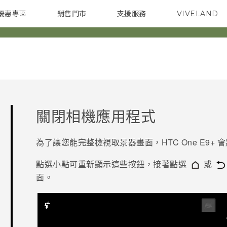
優惠專區
銷售門市
支援服務
VIVELAND
焦點訊息
智慧型手機
校園專案
銷售通路
配件
企業採購
關閉
相機
應用程式
為了讓您能完整檢視取景器畫面，
HTC One E9‍+
會
點選小點可重新顯示這些按鈕，接著點選
或
面。