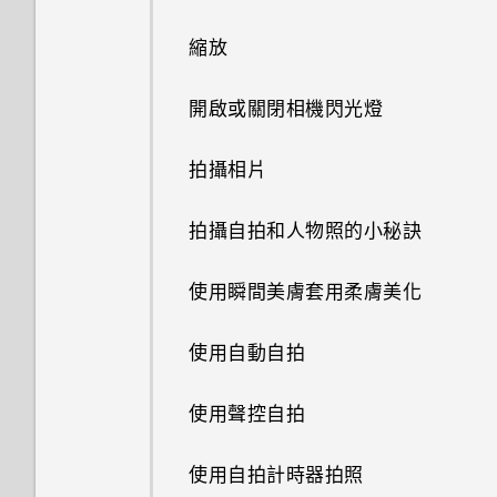
將螢幕解鎖
鈴聲、通知音效和鬧鐘
從雲端儲存空間還原備份
縮放
動作手勢
分類小工具面板和啟動列上的應
從 Android 手機傳輸內容
開啟或關閉相機閃光燈
用程式
觸控手勢
從 iPhone 傳輸內容的方式
拍攝相片
主畫面桌布
開啟應用程式
透過 iCloud 傳送 iPhone 內容
拍攝自拍和人物照的小秘訣
變更顯示字型
何謂 HTC Sense 首頁小工具？
透過藍牙從舊手機傳輸聯絡人
使用瞬間美膚套用柔膚美化
啟動列
設定 HTC Sense 首頁小工具
使用自動自拍
編輯主畫面面板
設定住家及工作位置
使用聲控自拍
變更主畫面
手動切換位置
使用自拍計時器拍照
新增主畫面小工具