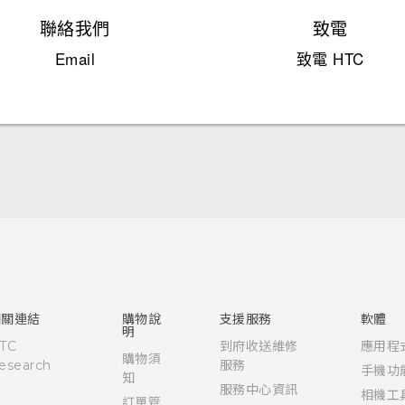
聯絡我們
致電
Email
致電 HTC
快速入門手冊
使用手冊
相關連結
購物說
支援服務
軟體
明
TC
到府收送維修
應用程
購物須
esearch
服務
手機功
知
服務中心資訊
相機工
訂單管