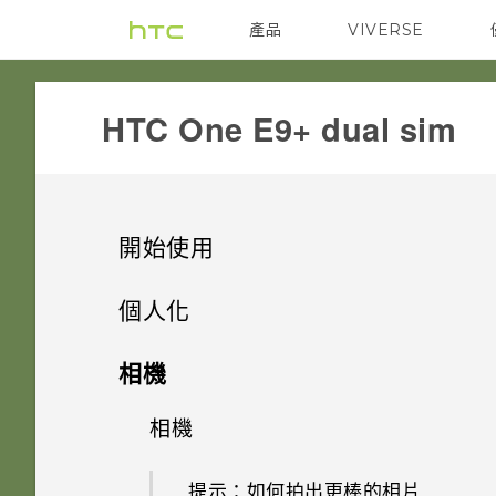
產品
VIVERSE
VIVE
G REIGNS
HTC One E9+ dual sim‎
開始使用
手機上的各種便利功能
個人化
打開包裝
手機設定及傳輸
個人化
相機
熟悉新手機的功能
個人化
HTC One E9‍+
影像
相機
取得聯絡人及其他內容的其他方
法
HTC Sense 首頁
雙 Nano SIM 卡
何謂 主題應用程式？
音效
提示：如何拍出更棒的相片