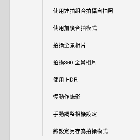
釘選及取消釘選應用程式
使用連拍組合拍攝自拍照
新增主畫面捷徑
新增應用程式至 HTC Sense 首
使用前後合拍模式
頁小工具
排列應用程式
拍攝全景相片
開啟及關閉智慧資料夾
拍攝360 全景相片
Motion Launch 是什麼？
使用 HDR
開啟或關閉 Motion Launch 手
勢
慢動作錄影
喚醒進入鎖定螢幕
手動調整相機設定
喚醒及解鎖
將設定另存為拍攝模式