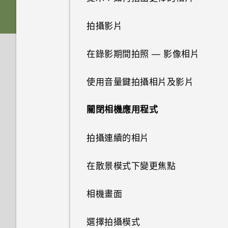
在手機和電腦之間傳送相片、影
休眠模式
記憶卡
下載主題
片及音樂
拍攝影片
螢幕導覽按鈕
電池
將主題加入我的最愛
使用快速設定
在錄影期間拍照 — 影像相片
新增第四個導覽按鈕
切換手機開關
重新建立自己的主題
認識手機設定
使用音量鍵拍攝相片及影片
重新排列導覽按鈕
使用雙網路管理員管理 Nano
混合及配對主題
更新手機軟體
關閉相機應用程式
SIM 卡
分享內容
尋找主題
從 Play 商店取得應用程式
拍攝連續的相片
需要使用手機的快速指引嗎？
切換最近使用的應用程式
分享主題
從網路下載應用程式
在散景模式下變更焦點
重新整理內容
刪除主題
解除安裝應用程式
相機畫面
擷取手機畫面
個人化設定
初次設定 HTC One E9‍+
選擇拍攝模式