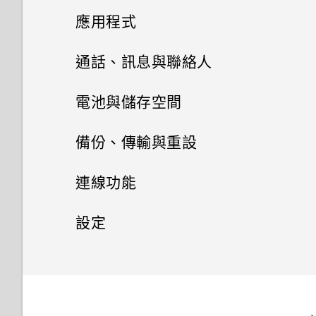
喚醒進入主畫面小工具面板
應用程式
喚醒進入 HTC BlinkFeed
HTC BlinkFeed
通話、訊息與聯絡人
使用Motion Launch Snap自動
相片集
手機通話功能
何謂 HTC BlinkFeed？
啟動相機
電池與儲存空間
相片編輯工具
訊息
在相片集內檢視相片和影片
開啟或關閉 HTC BlinkFeed
電源及儲存空間管理
使用快速撥號撥打電話
快速撥號
備份、傳輸與重設
娛樂
聯絡人
選取相片進行編輯
新增相片或影片至相簿
傳送簡訊 (SMS)
餐廳推薦
跳過鎖定螢幕以快速撥號
撥打訊息、電子郵件或日曆活動
同步、備份及重設
顯示電池百分比
連線功能
日曆與電子郵件
中的電話號碼
切換 HTC BoomSound 的模式
調整相片
聯絡人清單
新增相片及影片標籤
傳送多媒體訊息 (MMS)
在 HTC BlinkFeed 上新增內容
設定螢幕鎖定
查看電池用量
網際網路連線
移除帳號
設定
Google 搜尋及應用程式
的方式
分享活動
撥打分機號碼
使用 HTC BoomSound 搭配耳
在相片上畫圖
設定個人檔案
搜尋相片及影片
複製訊息到 Nano SIM 卡
無線分享
設定智慧鎖
機
極致省電模式
同步帳號
設定和隱私權
開啟或關閉數據連線
其他應用程式
使用 Google 即時資訊取得最當
自訂重點消息摘要
關閉或延遲活動提醒
回撥未接來電
套用相片濾鏡
新增新的聯絡人
下的資訊
尋找配對的相片
刪除訊息和對話
開啟或關閉 藍牙
開啟或關閉鎖定螢幕通知
聆聽音樂
延長電池使用時間的提示
新增社交網路、電子郵件帳號等
管理數據使用量
使用 TalkBack 導覽 HTC One
個人化 HTC Dot View
儲存文章供日後觀賞
查看郵件
撥打緊急電話
E9‍+