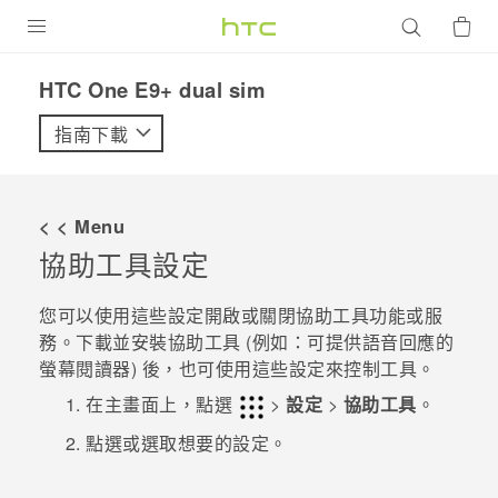
產品
HTC One E9+ dual sim‎
VIVE
指南下載
G REIGNS
智慧型手機
< < Menu
配件
協助工具設定
VIVERSE
您可以使用這些設定開啟或關閉協助工具功能或服
務。下載並安裝協助工具 (例如：可提供語音回應的
優惠專區
螢幕閱讀器) 後，也可使用這些設定來控制工具。
焦點訊息
銷售門市
在
主畫面
上，點選
>
設定
>
協助工具
。
校園專案
點選或選取想要的設定。
銷售通路
支援服務
企業採購
VIVELAND