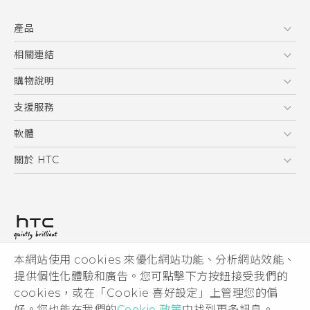
快速入門手冊
產品
使用手冊
5G
相關連結
智慧型手機
HTC Research
購物說明
配件
購物須知
支援服務
VIVE
訂單管理
到府收送維修服務
軟體
付款方式
服務中心資訊
應用程式
關於 HTC
售後服務
客戶服務佈告欄
手機功能
ESG
常見問題
產品有限保固說明
相機工具
新聞稿
HTC Sync Manager
投資人
加入 HTC
本網站使用 cookies 來優化網站功能、分析網站效能、
© 2011-2026 HTC Corporation
隱私權政策
提供個性化體驗和廣告。您可點擊下方按鈕接受我們的
HTC 法律文件
產品安全性
cookies，或在「Cookie 喜好設定」上管理您的偏
宏達國際電子股份有限公司 | 統一編號16003518
好。您也能在我們的
Cookie 政策
中找到更多訊息。