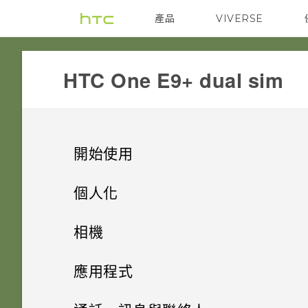
產品
VIVERSE
VIVE
G REIGNS
HTC One E9+ dual sim‎
開始使用
手機上的各種便利功能
個人化
打開包裝
手機設定及傳輸
個人化
相機
熟悉新手機的功能
個人化
HTC One E9‍+
影像
相機
取得聯絡人及其他內容的其他方
應用程式
法
HTC Sense 首頁
雙 Nano SIM 卡
何謂 主題應用程式？
音效
HTC BlinkFeed
提示：如何拍出更棒的相片