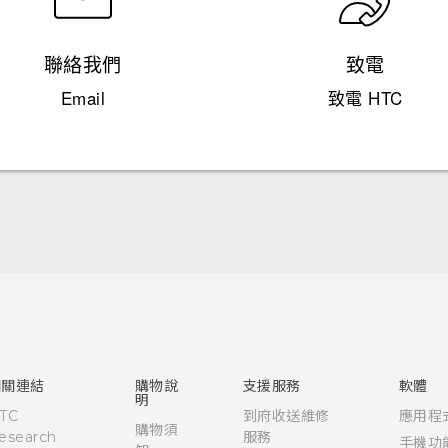
聯絡我們
致電
Email
致電 HTC
快速入門手冊
使用手冊
相關連結
購物說
支援服務
軟體
明
TC
到府收送維修
應用程
購物須
esearch
服務
手機功