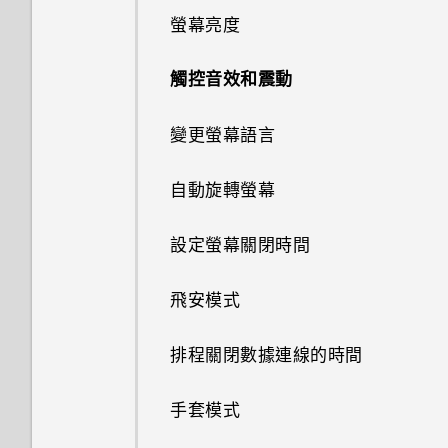
剪輯影片
從 HTC BlinkFeed 移除內容
讀取及回覆電子郵件訊息
通話期間可以執行的動作
將螢幕解鎖
螢幕亮度
HTC Dot View 未顯示音樂控制
GIF 建立工具
匯入或複製聯絡人
鈴聲、通知音效和鬧鐘
將網頁加入我的最愛
從雲端儲存空間還原備份
回覆訊息
縮放
使用藍牙接收檔案
更新專輯封面和演出者相片
儲存空間類型
從本機備份資料
鍵或應用程式通知？
使用 HTC One E9‍+ 作為 Wi-Fi
從影片中儲存相片
管理電子郵件訊息
設定多方通話
熱點
動作手勢
觸控音效和震動
連拍合成
合併聯絡人資訊
分類小工具面板和啟動列上的應
清除瀏覽器記錄
從 Android 手機傳輸內容
轉寄訊息
開啟或關閉相機閃光燈
使用 NFC
將歌曲設成鈴聲
在 HTC One E9‍+ 手機內複製檔
關於 HTC Sync Manager
需要更多詳細資料嗎？
用程式
在相片集中檢視 Zoe
搜尋電子郵件訊息
通話記錄
案
透過 USB 數據連線分享手機的
觸控手勢
變更螢幕語言
物件移除
傳送聯絡人資訊
在 HTC One E9‍+ 上使用
從 iPhone 傳輸內容的方式
將訊息移到受保護的收件匣
拍攝相片
關於 HTC Mini+
網際網路連線
檢視歌詞
在電腦上安裝 HTC Sync
切換為兒童模式
主畫面桌布
Google 雲端硬碟
One 相片集
使用 Exchange ActiveSync 電
切換靜音、震動和一般模式
釋放更多儲存空間
Manager
開啟應用程式
自動旋轉螢幕
線形效果
聯絡人群組
透過 iCloud 傳送 iPhone 內容
封鎖不要的訊息
子郵件
拍攝自拍和人物照的小秘訣
將 HTC Mini+ 連線至手機
在 YouTube 中尋找音樂影片
使用家長主控台
變更顯示字型
啟動免費的Google 雲端硬碟儲
檢視 360 全景相片
本國撥號
關於檔案管理員
將 iPhone 的內容和應用程式傳
何謂 HTC Sense 首頁小工具？
設定螢幕關閉時間
存空間
鏤空特效
私密聯絡人
透過藍牙從舊手機傳輸聯絡人
新增電子郵件帳號
使用瞬間美膚套用柔膚美化
送到 HTC 手機
管理 HTC Mini+
收聽 FM 收音機
關閉兒童模式
啟動列
變更影片播放速度
使用智慧搜尋撥號
設定 HTC Sense 首頁小工具
飛安模式
查看 Google 雲端硬碟 儲存空
幻影萬花筒
智慧同步有何作用？
使用自動自拍
取得協助
何謂 HTC Connect？
在 Car 內處理來電
間
編輯主畫面面板
使用語音撥打電話
設定住家及工作位置
排程關閉數據連線的時間
雙重曝光
檢視日曆
使用聲控自拍
重新啟動 HTC One E9‍+ (軟體
使用 HTC Connect 分享媒體
自訂 Car
上傳相片和影片至 Google 雲端
變更主畫面
重設)
手動切換位置
硬碟
手套模式
魔法幻境
排程或編輯活動
使用自拍計時器拍照
傳送音樂至 Blackfire 相容喇叭
在 Car 內使用語音指令
新增主畫面小工具