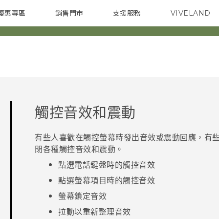
優惠專區
銷售門市
支援服務
VIVELAND
焦點訊息
智慧型手機
校園專案
銷售通路
配件
企業採購
觸控音效和震動
有些人喜歡在觸控螢幕時發出音效或震動回應，有
閉各種觸控音效和震動。
點選電話鍵盤時的觸控音效
點選螢幕項目時的觸控音效
螢幕鎖定音效
拉動以重新整理音效