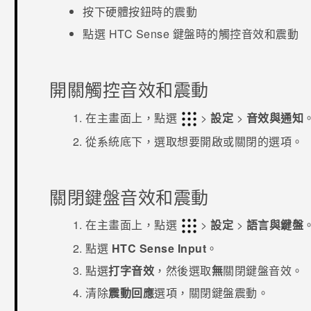
按下硬體按鈕時的震動
點選
HTC Sense
鍵盤時的觸控音效和震動
開關觸控音效和震動
在
主畫面
上，點選
>
設定
>
音效與通知
從
系統
底下，選取想要開啟或關閉的選項。
關閉鍵盤音效和震動
在
主畫面
上，點選
>
設定
>
語言與鍵盤
點選
HTC Sense Input
。
點選
打字音效
，然後選取
無
關閉鍵盤音效。
清除
震動回應
選項，關閉鍵盤震動。