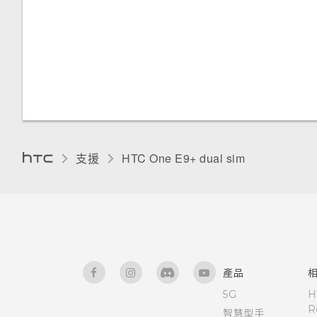
與鎖定螢幕通知互動
HTC BlinkFeed 通知
變更鎖定螢幕捷徑
變更鎖定螢幕桌布
支援
HTC One E9+ dual sim‎
關閉鎖定螢幕
管理應用程式通知
通知 LED 指示燈
產品
通知面板
5G
H
R
智慧型手