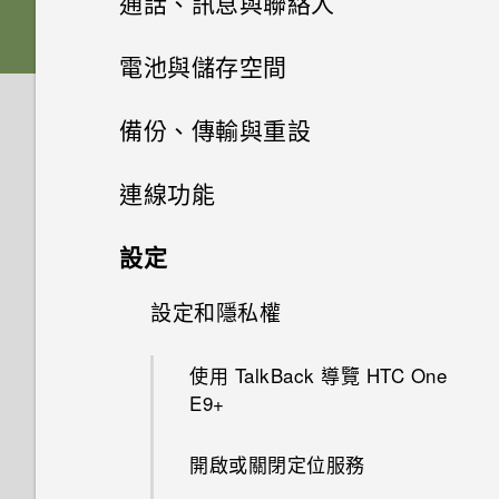
通話、訊息與聯絡人
在手機和電腦之間傳送相片、影
休眠模式
記憶卡
下載主題
相片集
片及音樂
拍攝影片
手機通話功能
何謂 HTC BlinkFeed？
電池與儲存空間
螢幕導覽按鈕
相片編輯工具
電池
將主題加入我的最愛
使用快速設定
訊息
在相片集內檢視相片和影片
在錄影期間拍照 — 影像相片
開啟或關閉 HTC BlinkFeed
電源及儲存空間管理
快速撥號
備份、傳輸與重設
娛樂
新增第四個導覽按鈕
聯絡人
選取相片進行編輯
切換手機開關
重新建立自己的主題
認識手機設定
新增相片或影片至相簿
傳送簡訊 (SMS)
使用音量鍵拍攝相片及影片
餐廳推薦
撥打訊息、電子郵件或日曆活動
同步、備份及重設
顯示電池百分比
連線功能
日曆與電子郵件
中的電話號碼
切換 HTC BoomSound 的模式
重新排列導覽按鈕
調整相片
使用雙網路管理員管理 Nano
聯絡人清單
混合及配對主題
更新手機軟體
新增相片及影片標籤
傳送多媒體訊息 (MMS)
關閉相機應用程式
在 HTC BlinkFeed 上新增內容
查看電池用量
網際網路連線
移除帳號
設定
SIM 卡
Google 搜尋及應用程式
的方式
分享活動
撥打分機號碼
使用 HTC BoomSound 搭配耳
分享內容
在相片上畫圖
設定個人檔案
尋找主題
從 Play 商店取得應用程式
搜尋相片及影片
複製訊息到 Nano SIM 卡
無線分享
拍攝連續的相片
機
極致省電模式
同步帳號
設定和隱私權
開啟或關閉數據連線
其他應用程式
需要使用手機的快速指引嗎？
使用 Google 即時資訊取得最當
自訂重點消息摘要
關閉或延遲活動提醒
回撥未接來電
切換最近使用的應用程式
套用相片濾鏡
新增新的聯絡人
分享主題
下的資訊
從網路下載應用程式
尋找配對的相片
刪除訊息和對話
在散景模式下變更焦點
開啟或關閉 藍牙
聆聽音樂
延長電池使用時間的提示
新增社交網路、電子郵件帳號等
管理數據使用量
使用 TalkBack 導覽 HTC One
個人化 HTC Dot View
儲存文章供日後觀賞
查看郵件
撥打緊急電話
重新整理內容
E9‍+
美化人物照
編輯聯絡人的資訊
刪除主題
搜尋 HTC One E9‍+ 和網路
解除安裝應用程式
將相片或影片複製或移至其他相
傳送群組訊息
相機畫面
連接藍牙耳機
音樂播放清單
查看電池記錄
備份檔案、資料和設定的方式
Wi-Fi 連線
HTC Dot View 沒有顯示最近撥
簿
張貼到社交網路
傳送電子郵件訊息
收到來電
擷取手機畫面
開啟或關閉定位服務
打的電話嗎？
最佳表情
聯繫聯絡人
個人化設定
瀏覽網頁
初次設定 HTC One E9‍+
繼續撰寫訊息草稿
選擇拍攝模式
與藍牙裝置解除配對
新增歌曲至現正播放清單
使用省電功能
使用 HTC 備份
連線到 VPN