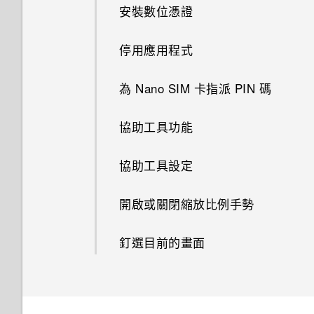
重設 HTC One E9‍+ (硬體重設)
釘選及取消釘選應用程式
關於 Google 地圖
安裝數位憑證
魔法變臉
選擇要顯示的日曆
使用連拍組合拍攝自拍照
將音樂傳送至支援 Qualcomm
在 Car 內搜尋地點
新增主畫面捷徑
AllPlay 智慧媒體平台的喇叭
新增應用程式至 HTC Sense 首
在地圖上移動
停用應用程式
接受或拒絕會議邀請
使用前後合拍模式
頁小工具
探索附近的景點
排列應用程式
HTC BoomSound Connect 應
搜尋位置
為 Nano SIM 卡指派 PIN 碼
拍攝全景相片
用程式
開啟及關閉智慧資料夾
在 Car 內播放音樂
規劃路線
協助工具功能
拍攝360 全景相片
Motion Launch 是什麼？
在 Car 中撥打電話
觀賞 YouTube 上的影片
協助工具設定
使用 HDR
開啟或關閉 Motion Launch 手
Car 開車夥伴
勢
建立影片播放清單
開啟或關閉縮放比例手勢
慢動作錄影
使用塗鴉
喚醒進入鎖定螢幕
釘選目前的畫面
手動調整相機設定
使用時鐘
喚醒及解鎖
將設定另存為拍攝模式
查看氣象