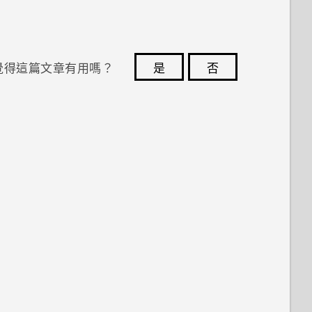
覺得這篇文章有用嗎？
是
否
您的意見回報可協助他人查看最實用的資訊。