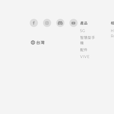
協助工具功能
選取、複製及貼上文字
協助工具設定
HTC Sense 鍵盤
產品
開啟或關閉縮放比例手勢
輸入文字
5G
H
R
智慧型手
釘選目前的畫面
台灣
機
使用文字預測輸入文字
配件
VIVE
使用滑行鍵盤
語音輸入文字
硬體或連線發生了問題嗎？