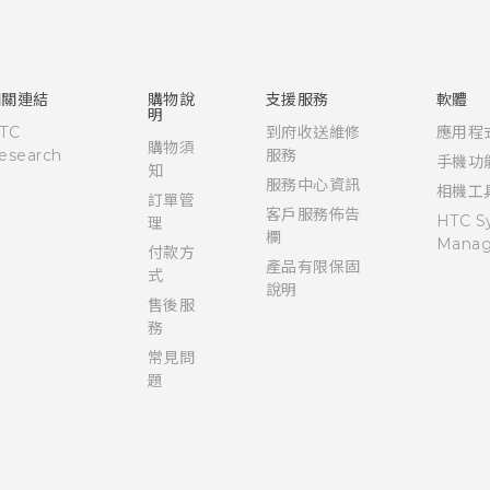
快速入門手冊
使用手冊
相關連結
購物說
支援服務
軟體
明
TC
到府收送維修
應用程
購物須
esearch
服務
手機功
知
服務中心資訊
相機工
訂單管
客戶服務佈告
HTC S
理
欄
Manag
付款方
產品有限保固
式
說明
售後服
務
常見問
題