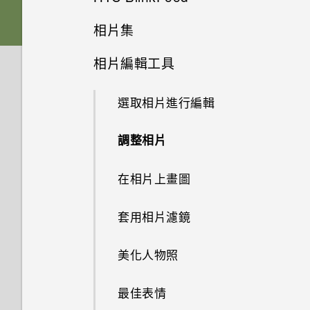
在手機和電腦之間傳送相片、影
休眠模式
記憶卡
下載主題
相片集
片及音樂
拍攝影片
何謂 HTC BlinkFeed？
螢幕導覽按鈕
相片編輯工具
電池
將主題加入我的最愛
使用快速設定
在相片集內檢視相片和影片
在錄影期間拍照 — 影像相片
開啟或關閉 HTC BlinkFeed
新增第四個導覽按鈕
選取相片進行編輯
切換手機開關
重新建立自己的主題
認識手機設定
新增相片或影片至相簿
使用音量鍵拍攝相片及影片
餐廳推薦
重新排列導覽按鈕
調整相片
使用雙網路管理員管理 Nano
混合及配對主題
更新手機軟體
新增相片及影片標籤
關閉相機應用程式
在 HTC BlinkFeed 上新增內容
SIM 卡
的方式
分享內容
在相片上畫圖
尋找主題
從 Play 商店取得應用程式
搜尋相片及影片
拍攝連續的相片
需要使用手機的快速指引嗎？
自訂重點消息摘要
切換最近使用的應用程式
套用相片濾鏡
分享主題
從網路下載應用程式
尋找配對的相片
在散景模式下變更焦點
儲存文章供日後觀賞
重新整理內容
美化人物照
刪除主題
解除安裝應用程式
將相片或影片複製或移至其他相
相機畫面
簿
張貼到社交網路
擷取手機畫面
最佳表情
個人化設定
初次設定 HTC One E9‍+
選擇拍攝模式