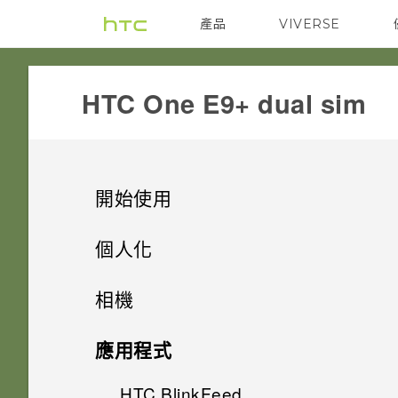
產品
VIVERSE
VIVE
G REIGNS
HTC One E9+ dual sim‎
開始使用
手機上的各種便利功能
個人化
打開包裝
手機設定及傳輸
個人化
相機
熟悉新手機的功能
個人化
HTC One E9‍+
影像
相機
取得聯絡人及其他內容的其他方
應用程式
法
HTC Sense 首頁
雙 Nano SIM 卡
何謂 主題應用程式？
音效
HTC BlinkFeed
提示：如何拍出更棒的相片