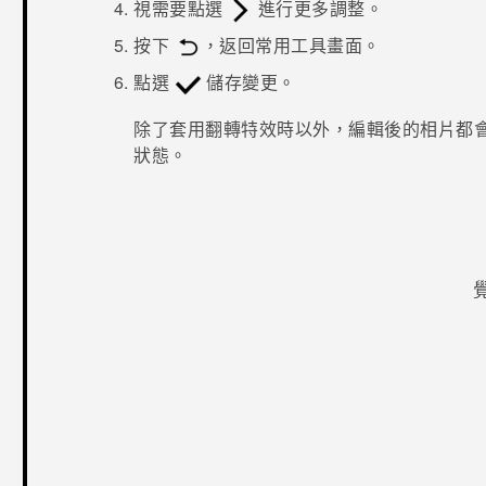
視需要點選
進行更多調整。
按下
，返回
常用工具
畫面。
點選
儲存變更。
除了套用翻轉特效時以外，編輯後的相片都
狀態。
感謝您！