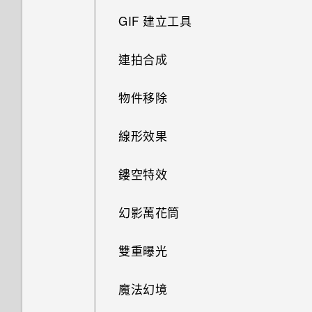
剪輯影片
從 HTC BlinkFeed 移除內容
將螢幕解鎖
GIF 建立工具
鈴聲、通知音效和鬧鐘
從雲端儲存空間還原備份
縮放
從影片中儲存相片
動作手勢
連拍合成
分類小工具面板和啟動列上的應
從 Android 手機傳輸內容
開啟或關閉相機閃光燈
用程式
在相片集中檢視 Zoe
觸控手勢
物件移除
從 iPhone 傳輸內容的方式
拍攝相片
主畫面桌布
One 相片集
開啟應用程式
線形效果
透過 iCloud 傳送 iPhone 內容
拍攝自拍和人物照的小秘訣
變更顯示字型
檢視 360 全景相片
何謂 HTC Sense 首頁小工具？
鏤空特效
透過藍牙從舊手機傳輸聯絡人
使用瞬間美膚套用柔膚美化
啟動列
變更影片播放速度
設定 HTC Sense 首頁小工具
幻影萬花筒
使用自動自拍
編輯主畫面面板
設定住家及工作位置
雙重曝光
使用聲控自拍
變更主畫面
手動切換位置
魔法幻境
使用自拍計時器拍照
新增主畫面小工具