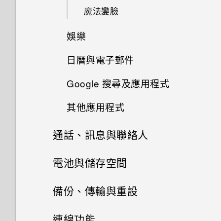
釘選及取消釘選應用程式
魔法變臉
使用連拍組合拍攝自拍照
新增主畫面捷徑
新增應用程式至 HTC Sense 首
娛樂
使用前後合拍模式
頁小工具
排列應用程式
日曆與電子郵件
切換 HTC BoomSound 的模式
拍攝全景相片
開啟及關閉智慧資料夾
Google 搜尋及應用程式
分享活動
使用 HTC BoomSound 搭配耳
拍攝360 全景相片
Motion Launch 是什麼？
機
其他應用程式
使用 Google 即時資訊取得最當
關閉或延遲活動提醒
下的資訊
使用 HDR
開啟或關閉 Motion Launch 手
聆聽音樂
通話、訊息與聯絡人
個人化 HTC Dot View
勢
查看郵件
搜尋 HTC One E9‍+ 和網路
慢動作錄影
音樂播放清單
手機通話功能
電池與儲存空間
HTC Dot View 沒有顯示最近撥
喚醒進入鎖定螢幕
傳送電子郵件訊息
打的電話嗎？
瀏覽網頁
手動調整相機設定
訊息
新增歌曲至現正播放清單
電源及儲存空間管理
快速撥號
備份、傳輸與重設
喚醒及解鎖
讀取及回覆電子郵件訊息
HTC Dot View 未顯示音樂控制
將網頁加入我的最愛
聯絡人
將設定另存為拍攝模式
傳送簡訊 (SMS)
更新專輯封面和演出者相片
鍵或應用程式通知？
撥打訊息、電子郵件或日曆活動
同步、備份及重設
顯示電池百分比
連線功能