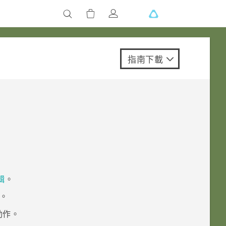
指南下載
輯
。
。
動作。