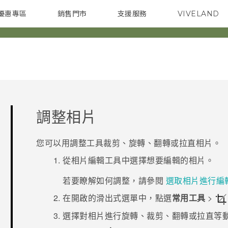
優惠專區
銷售門市
支援服務
VIVELAND
焦點訊息
智慧型手機
校園專案
銷售通路
配件
企業採購
調整相片
您可以用調整工具裁剪、旋轉、翻轉或拉直相片。
從
相片編輯工具
中選擇想要編輯的相片。
若要瞭解如何調整，請參閱
選取相片進行編
在開啟的滑出式選單中，點選
常用工具
>
選擇對相片進行旋轉、裁剪、翻轉或拉直等