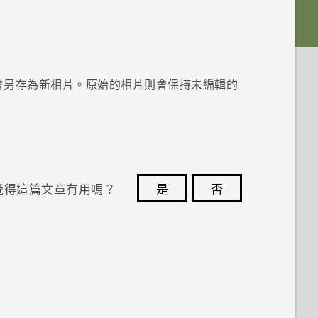
會另存為新相片。原始的相片則會保持未編輯的
覺得這篇文章有用嗎？
是
否
您的意見回報可協助他人查看最實用的資訊。