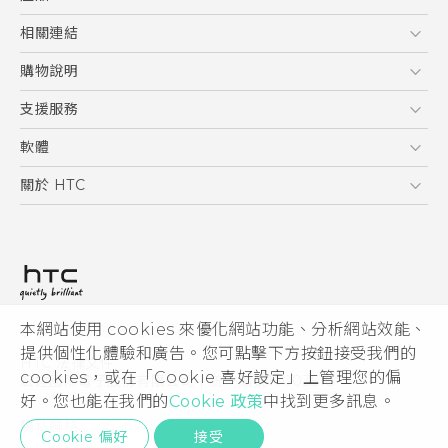
使用手冊
5G
相關連結
智慧型手機
HTC Research
購物說明
配件
購物須知
支援服務
VIVE
訂單管理
到府收送維修服務
軟體
付款方式
服務中心資訊
應用程式
關於 HTC
售後服務
客戶服務佈告欄
手機功能
ESG
常見問題
產品有限保固說明
相機工具
新聞稿
HTC Sync Manager
投資人
加入 HTC
本網站使用 cookies 來優化網站功能、分析網站效能、
© 2011-2026 HTC Corporation
隱私權政策
提供個性化體驗和廣告。您可點擊下方按鈕接受我們的
HTC 法律文件
產品安全性
cookies，或在「Cookie 喜好設定」上管理您的偏
宏達國際電子股份有限公司 | 統一編號16003518
好。您也能在我們的
Cookie 政策
中找到更多訊息。
Cookie
隱私聯絡:
Global-Privacy@htc.com
Security and Privacy Whitepaper
Cookie 偏好
接受