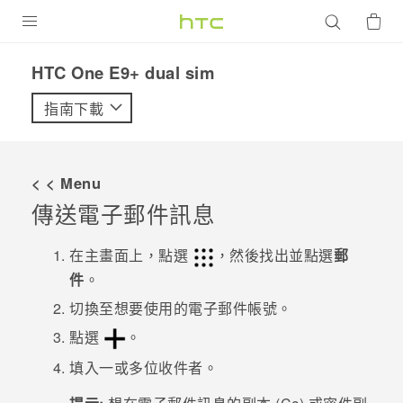
產品
HTC One E9+ dual sim‎
VIVE
指南下載
G REIGNS
智慧型手機
< < Menu
配件
傳送電子郵件訊息
VIVERSE
在
主畫面
上，點選
，然後找出並點選
郵
件
。
優惠專區
切換至想要使用的電子郵件帳號。
焦點訊息
銷售門市
點選
。
校園專案
銷售通路
支援服務
填入一或多位收件者。
企業採購
VIVELAND