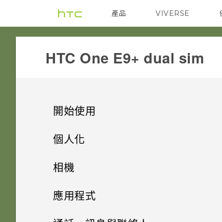
產品
VIVERSE
VIVE
G REIGNS
HTC One E9+ dual sim‎
開始使用
手機上的各種便利功能
個人化
打開包裝
手機設定及傳輸
個人化
相機
熟悉新手機的功能
個人化
HTC One E9‍+
影像
相機
取得聯絡人及其他內容的其他方
應用程式
法
HTC Sense 首頁
雙 Nano SIM 卡
何謂 主題應用程式？
音效
HTC BlinkFeed
提示：如何拍出更棒的相片