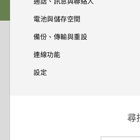
通話、訊息與聯絡人
在手機和電腦之間傳送相片、影
休眠模式
記憶卡
下載主題
相片集
片及音樂
拍攝影片
手機通話功能
何謂 HTC BlinkFeed？
電池與儲存空間
螢幕導覽按鈕
相片編輯工具
電池
將主題加入我的最愛
使用快速設定
訊息
在相片集內檢視相片和影片
在錄影期間拍照 — 影像相片
開啟或關閉 HTC BlinkFeed
電源及儲存空間管理
快速撥號
備份、傳輸與重設
娛樂
新增第四個導覽按鈕
聯絡人
選取相片進行編輯
切換手機開關
重新建立自己的主題
認識手機設定
新增相片或影片至相簿
傳送簡訊 (SMS)
使用音量鍵拍攝相片及影片
餐廳推薦
撥打訊息、電子郵件或日曆活動
同步、備份及重設
顯示電池百分比
連線功能
日曆與電子郵件
中的電話號碼
切換 HTC BoomSound 的模式
重新排列導覽按鈕
調整相片
使用雙網路管理員管理 Nano
聯絡人清單
混合及配對主題
更新手機軟體
新增相片及影片標籤
傳送多媒體訊息 (MMS)
關閉相機應用程式
在 HTC BlinkFeed 上新增內容
查看電池用量
網際網路連線
移除帳號
設定
SIM 卡
Google 搜尋及應用程式
的方式
分享活動
撥打分機號碼
使用 HTC BoomSound 搭配耳
分享內容
在相片上畫圖
設定個人檔案
尋找主題
從 Play 商店取得應用程式
搜尋相片及影片
複製訊息到 Nano SIM 卡
無線分享
拍攝連續的相片
機
極致省電模式
同步帳號
設定和隱私權
開啟或關閉數據連線
其他應用程式
需要使用手機的快速指引嗎？
使用 Google 即時資訊取得最當
自訂重點消息摘要
關閉或延遲活動提醒
回撥未接來電
切換最近使用的應用程式
套用相片濾鏡
新增新的聯絡人
分享主題
下的資訊
從網路下載應用程式
尋找配對的相片
刪除訊息和對話
在散景模式下變更焦點
開啟或關閉 藍牙
聆聽音樂
延長電池使用時間的提示
新增社交網路、電子郵件帳號等
管理數據使用量
使用 TalkBack 導覽 HTC One
個人化 HTC Dot View
儲存文章供日後觀賞
查看郵件
撥打緊急電話
重新整理內容
E9‍+
美化人物照
尋找
編輯聯絡人的資訊
刪除主題
搜尋 HTC One E9‍+ 和網路
解除安裝應用程式
將相片或影片複製或移至其他相
傳送群組訊息
相機畫面
連接藍牙耳機
音樂播放清單
查看電池記錄
備份檔案、資料和設定的方式
Wi-Fi 連線
HTC Dot View 沒有顯示最近撥
簿
張貼到社交網路
傳送電子郵件訊息
收到來電
擷取手機畫面
開啟或關閉定位服務
打的電話嗎？
最佳表情
聯繫聯絡人
個人化設定
瀏覽網頁
初次設定 HTC One E9‍+
繼續撰寫訊息草稿
選擇拍攝模式
與藍牙裝置解除配對
新增歌曲至現正播放清單
使用省電功能
使用 HTC 備份
連線到 VPN