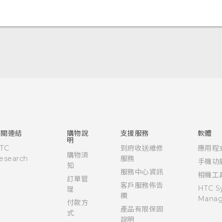
快速入門手冊
使用手冊
相關連結
購物說
支援服務
軟體
明
TC
到府收送維修
應用程
購物須
esearch
服務
手機功
知
服務中心資訊
相機工
訂單管
客戶服務佈告
HTC S
理
欄
Manag
付款方
產品有限保固
式
說明