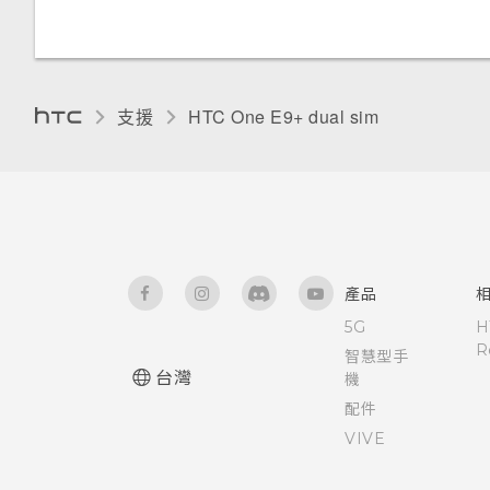
重設 HTC One E9‍+ (硬體重設)
釘選及取消釘選應用程式
關於 Google 地圖
安裝數位憑證
魔法變臉
選擇要顯示的日曆
使用連拍組合拍攝自拍照
將音樂傳送至支援 Qualcomm
在 Car 內搜尋地點
新增主畫面捷徑
AllPlay 智慧媒體平台的喇叭
新增應用程式至 HTC Sense 首
在地圖上移動
停用應用程式
接受或拒絕會議邀請
使用前後合拍模式
頁小工具
探索附近的景點
排列應用程式
支援
HTC One E9+ dual sim‎
HTC BoomSound Connect 應
搜尋位置
為 Nano SIM 卡指派 PIN 碼
拍攝全景相片
用程式
開啟及關閉智慧資料夾
在 Car 內播放音樂
規劃路線
協助工具功能
拍攝360 全景相片
Motion Launch 是什麼？
在 Car 中撥打電話
觀賞 YouTube 上的影片
協助工具設定
使用 HDR
開啟或關閉 Motion Launch 手
Car 開車夥伴
產品
勢
建立影片播放清單
開啟或關閉縮放比例手勢
5G
H
慢動作錄影
使用塗鴉
R
智慧型手
喚醒進入鎖定螢幕
釘選目前的畫面
台灣
機
手動調整相機設定
使用時鐘
配件
喚醒及解鎖
VIVE
將設定另存為拍攝模式
查看氣象