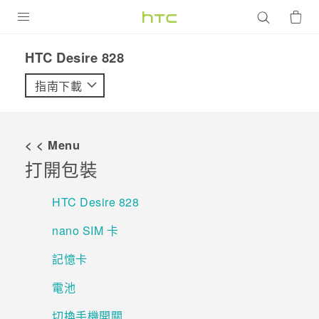
產品
HTC Desire 828‎
VIVE
指南下載
G REIGNS
智慧型手機
< < Menu
配件
打開包裝
VIVERSE
HTC Desire 828
優惠專區
nano SIM 卡
焦點訊息
銷售門市
記憶卡
校園專案
銷售通路
支援服務
電池
企業採購
切換手機開關
VIVELAND