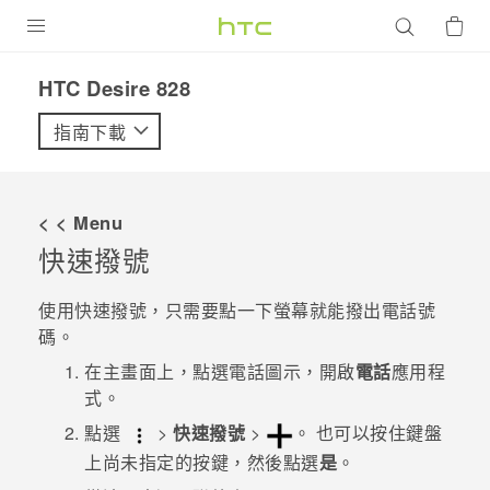
產品
HTC Desire 828‎
VIVE
指南下載
G REIGNS
智慧型手機
< < Menu
配件
快速撥號
VIVERSE
使用快速撥號，只需要點一下螢幕就能撥出電話號
碼。
優惠專區
在
主畫面
上，點選電話圖示，開啟
電話
應用程
焦點訊息
銷售門市
式。
校園專案
點選
>
快速撥號
>
。
也可以按住鍵盤
銷售通路
支援服務
上尚未指定的按鍵，然後點選
是
。
企業採購
VIVELAND