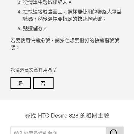
從清單中選取聯絡人。
在
快速撥號
畫面上，選擇要使用的聯絡人電話
登入
號碼，然後選擇要指定的快速撥號鍵。
點選
儲存
。
若要使用快速撥號，請按住想要撥打的快速撥號號
碼，
覺得這篇文章有用嗎？
是
否
感謝您！您的意見回報可協助他人查看最實用的資訊。
尋找 HTC Desire 828 的相關主題