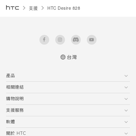
支援
HTC Desire 828‎
台灣
快速入門手冊
產品
使用手冊
5G
相關連結
智慧型手機
HTC Research
購物說明
配件
購物須知
支援服務
VIVE
訂單管理
到府收送維修服務
軟體
付款方式
服務中心資訊
應用程式
關於 HTC