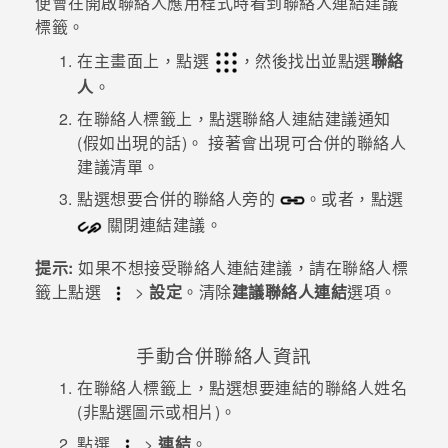
便會在開啟
聯絡人
應用程式時看到聯絡人連結建議
標籤。
登入
在
主畫面
上，點選
，然後找出並點選
聯絡
人
。
在
聯絡人
標籤上，點選
聯絡人連結建議
通知
(假如出現的話)。
接著會出現可合併的聯絡人
建議清單。
點選想要合併的聯絡人旁的
。或者，點選
關閉連結建議。
提示:
如果不想接受聯絡人連結建議，請在
聯絡人
標
籤上點選
>
設定
。清除
建議聯絡人連結
選項。
手動合併聯絡人資訊
在
聯絡人
標籤上，點選想要連結的聯絡人姓名
(非點選圖示或相片)。
點選
>
連結
。