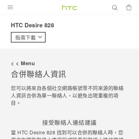
產品
HTC Desire 828‎
VIVE
指南下載
G REIGNS
智慧型手機
< < Menu
配件
合併聯絡人資訊
VIVERSE
您可以將來自各個社交網路帳號等不同來源的聯絡
人資訊合併為單一聯絡人，以避免出現重複的項
優惠專區
目。
焦點訊息
銷售門市
接受聯絡人連結建議
校園專案
銷售通路
支援服務
當
HTC Desire 828
找到可以合併的聯絡人時，您
企業採購
VIVELAND