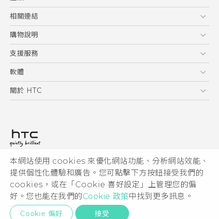
使用手冊
5G
相關連結
智慧型手機
HTC Research
購物說明
配件
購物須知
支援服務
VIVE
訂單管理
到府收送維修服務
軟體
付款方式
服務中心資訊
應用程式
關於 HTC
售後服務
客戶服務佈告欄
手機功能
ESG
常見問題
產品有限保固說明
相機工具
新聞稿
HTC Sync Manager
投資人
加入 HTC
本網站使用 cookies 來優化網站功能、分析網站效能、
© 2011-2026 HTC Corporation
隱私權政策
提供個性化體驗和廣告。您可點擊下方按鈕接受我們的
HTC 法律文件
產品安全性
cookies，或在「Cookie 喜好設定」上管理您的偏
宏達國際電子股份有限公司 | 統一編號16003518
好。您也能在我們的
Cookie 政策
中找到更多訊息。
Cookie
隱私聯絡:
Global-Privacy@htc.com
Security and Privacy Whitepaper
Cookie 偏好
接受