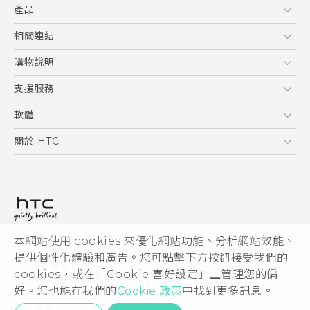
產品
使用手冊
5G
相關連結
智慧型手機
HTC Research
購物說明
配件
購物須知
支援服務
VIVE
訂單管理
到府收送維修服務
軟體
付款方式
服務中心資訊
應用程式
關於 HTC
售後服務
客戶服務佈告欄
手機功能
ESG
常見問題
產品有限保固說明
相機工具
新聞稿
HTC Sync Manager
投資人
加入 HTC
本網站使用 cookies 來優化網站功能、分析網站效能、
© 2011-2026 HTC Corporation
隱私權政策
提供個性化體驗和廣告。您可點擊下方按鈕接受我們的
HTC 法律文件
產品安全性
cookies，或在「Cookie 喜好設定」上管理您的偏
宏達國際電子股份有限公司 | 統一編號16003518
好。您也能在我們的
Cookie 政策
中找到更多訊息。
Cookie
隱私聯絡:
Global-Privacy@htc.com