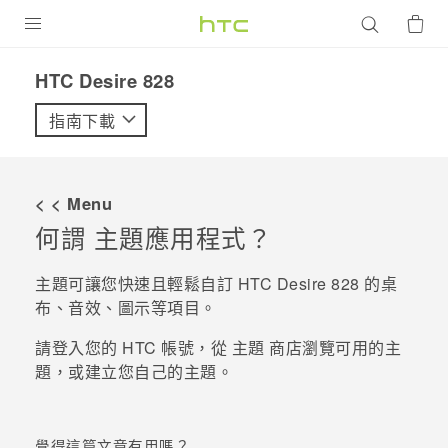
產品
HTC Desire 828‎
VIVE
指南下載
G REIGNS
智慧型手機
< < Menu
配件
何謂
主題
應用程式？
VIVERSE
主題
可讓您快速且輕鬆自訂
HTC Desire 828
的桌
布、音效、圖示等項目。
優惠專區
請登入您的 HTC 帳號，從
主題
商店瀏覽可用的主
焦點訊息
銷售門市
題，或建立您自己的主題。
校園專案
銷售通路
支援服務
企業採購
覺得這篇文章有用嗎？
VIVELAND