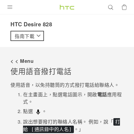
產品
HTC Desire 828‎
VIVE
指南下載
G REIGNS
智慧型手機
< < Menu
配件
使用語音撥打電話
VIVERSE
使用語音，以免持聽筒的方式撥打電話給聯絡人。
優惠專區
在
主畫面
上，點選電話圖示，開啟
電話
應用程
式。
焦點訊息
銷售門市
點選
。
校園專案
銷售通路
支援服務
說出想要撥打的聯絡人名稱。
例如，說「
打
。」
企業採購
給 [通訊錄中的人名]
VIVELAND