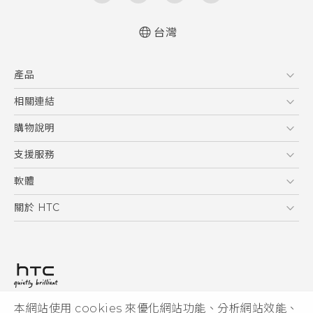
台灣
快速入門手冊
產品
使用手冊
5G
相關連結
智慧型手機
HTC Research
購物說明
配件
購物須知
支援服務
VIVE
訂單管理
到府收送維修服務
軟體
付款方式
服務中心資訊
應用程式
關於 HTC
售後服務
客戶服務佈告欄
手機功能
ESG
常見問題
產品有限保固說明
相機工具
新聞稿
HTC Sync Manager
投資人
加入 HTC
本網站使用 cookies 來優化網站功能、分析網站效能、
© 2011-2026 HTC Corporation