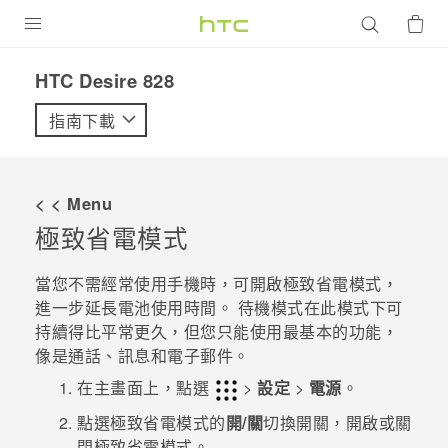
產品
HTC Desire 828‎
VIVE
指南下載
G REIGNS
智慧型手機
< < Menu
配件
極致省電模式
VIVERSE
當您不需經常使用手機時，可開啟極致省電模式，
進一步延長電池使用時間。 待機模式在此模式下可
優惠專區
持續得比平常更久，但您只能使用最基本的功能，
像是通話、訊息和電子郵件。
焦點訊息
銷售門市
在
主畫面
上，點選
>
設定
>
電源
。
校園專案
銷售通路
支援服務
點選極致省電模式的
開/關
切換開關，開啟或關
企業採購
閉極致省電模式。
VIVELAND