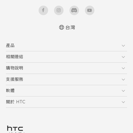
台灣
快速入門手冊
產品
使用手冊
5G
相關連結
智慧型手機
HTC Research
購物說明
配件
購物須知
支援服務
VIVE
訂單管理
到府收送維修服務
軟體
付款方式
服務中心資訊
應用程式
關於 HTC
售後服務
客戶服務佈告欄
手機功能
ESG
常見問題
產品有限保固說明
相機工具
新聞稿
HTC Sync Manager
投資人