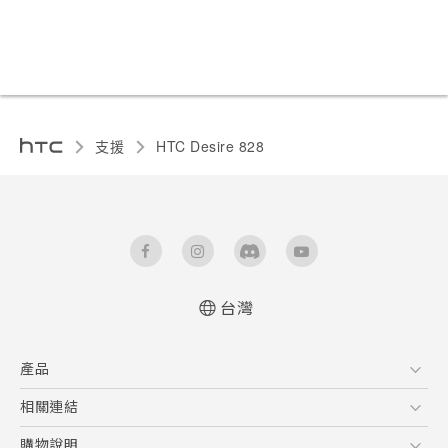
支援
HTC Desire 828‎
台灣
快速入門手冊
產品
使用手冊
5G
相關連結
智慧型手機
HTC Research
購物說明