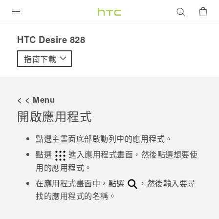
產品
HTC Desire 828‎
VIVE
指南下載
G REIGNS
智慧型手機
< < Menu
配件
開啟應用程式
VIVERSE
點選主畫面底部啟動列中的應用程式。
優惠專區
點選
進入
應用程式
畫面，然後點選想要使
用的應用程式。
焦點訊息
銷售門市
在
應用程式
畫面中，點選
，然後輸入要尋
校園專案
找的應用程式的名稱。
銷售通路
支援服務
企業採購
VIVELAND