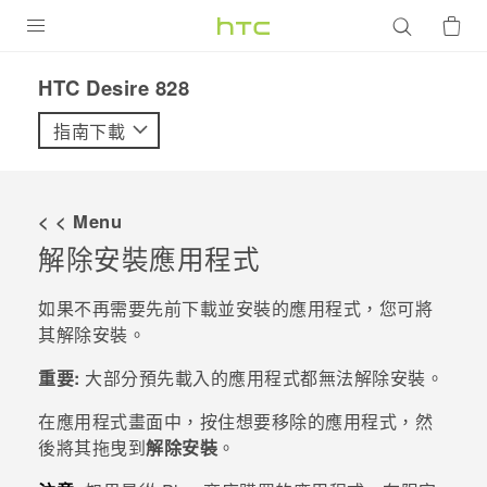
產品
HTC Desire 828‎
VIVE
指南下載
G REIGNS
智慧型手機
< < Menu
配件
解除安裝應用程式
VIVERSE
如果不再需要先前下載並安裝的應用程式，您可將
其解除安裝。
優惠專區
重要:
大部分預先載入的應用程式都無法解除安裝。
焦點訊息
銷售門市
在
應用程式
畫面中，按住想要移除的應用程式，然
校園專案
銷售通路
支援服務
後將其拖曳到
解除安裝
。
企業採購
VIVELAND