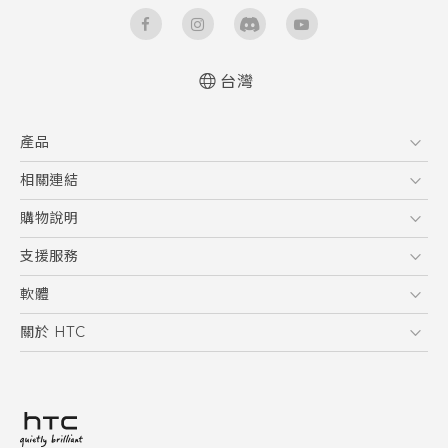
台灣
快速入門手冊
產品
使用手冊
5G
相關連結
智慧型手機
HTC Research
購物說明
配件
購物須知
支援服務
VIVE
訂單管理
到府收送維修服務
軟體
付款方式
服務中心資訊
應用程式
關於 HTC
售後服務
客戶服務佈告欄
手機功能
ESG
常見問題
產品有限保固說明
相機工具
新聞稿
HTC Sync Manager
投資人