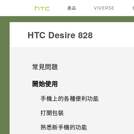
產品
VIVERSE
VIVE
G REIGNS
HTC Desire 828‎
常見問題
GETTING STARTED
開始使用
SETTINGS
手機上的各種便利功能
最新版的 HTC BlinkFeed 有哪
些不同？
COMMUNICATION
打開包裝
移除螢幕鎖時出現「裝置保護功
個人化
能將停止運作」的訊息，裝置保
如何切換 HTC Sense 鍵盤和第
APPS & FEATURES
熟悉新手機的功能
如何讓動態更新及生日顯示在我
護是什麼意思？
三方的輸入法？
HTC Desire 828
影像