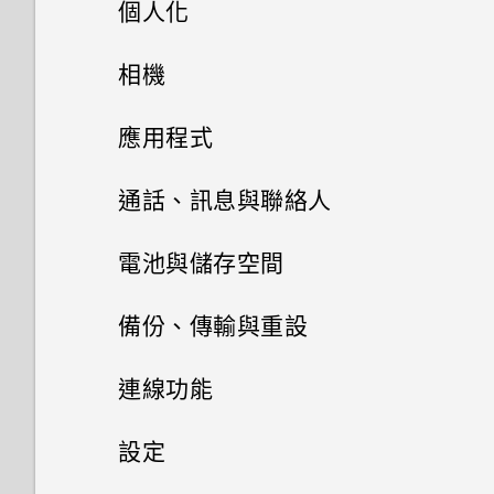
個人化
手機設定及傳輸
相機
個人化
相機
初次設定 HTC Desire 828
應用程式
何謂 主題應用程式？
從雲端儲存空間還原備份
HTC BlinkFeed
相機畫面
通話、訊息與聯絡人
下載主題
相片集
從 Android 手機傳輸內容
選擇拍攝模式
手機通話功能
何謂 HTC BlinkFeed？
電池與儲存空間
相片編輯工具
將主題加入我的最愛
訊息
將相片或影片複製或移至其他相
從 iPhone 傳輸內容的方式
縮放
開啟或關閉 HTC BlinkFeed
電源及儲存空間管理
使用智慧搜尋撥號
備份、傳輸與重設
簿
娛樂
聯絡人
在相片上畫圖
重新建立自己的主題
複製訊息到 nano SIM 卡
透過 iCloud 傳送 iPhone 內容
開啟或關閉相機閃光燈
餐廳推薦
回撥未接來電
同步、備份及重設
顯示電池百分比
連線功能
變更影片播放速度
日曆與電子郵件
切換 HTC BoomSound 的模式
套用相片濾鏡
匯入或複製聯絡人
混合及配對主題
刪除訊息和對話
取得聯絡人及其他內容的其他方
拍攝相片
在 HTC BlinkFeed 上新增內容
快速撥號
查看電池用量
網際網路連線
新增社交網路、電子郵件帳號等
設定
Google 搜尋及應用程式
剪輯影片
法
的方式
檢視日曆
使用 HTC BoomSound 搭配耳
美化人物照
合併聯絡人資訊
尋找主題
傳送簡訊 (SMS)
提示：如何拍出更棒的相片