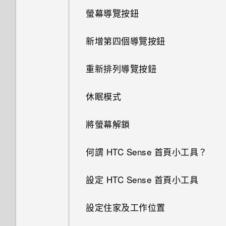
如何變更電子郵件訊息內的簽
螢幕導覽按鈕
小算盤應用程式是否有進階小算
名？
為何省電模式和極致省電模式都
我能將 Micro SIM 卡剪小為
盤功能？
變成灰色停用狀態？
Nano SIM 卡以裝入手機內嗎？
新增第四個導覽按鈕
為什麼 One 相片集終止服務？
如何啟用或停用裝置管理員應用
是否需插入 SIM 卡才能使用
重新排列導覽按鈕
程式？
HTC 傳輸？
為何不一定每首歌都會顯示歌
休眠模式
詞？
我的手機為何會變熱？
為何氣象時鐘小工具有時會出現
在 HTC BlinkFeed 上，有時卻
將螢幕解鎖
日曆為何沒有顯示活動？
不會？
我的手機是全新的，但可用儲存
空間卻比總容量少。為什麼？
何謂 HTC Sense 首頁小工具？
我的 HTC 手機有專用的相機按
HTC BlinkFeed 是否會消耗過
鈕嗎？
多電力和記憶體？
開啟透過藍牙接收的檔案時會發
設定 HTC Sense 首頁小工具
生什麼事？
為何魔法變臉無法在某些相片中
如何設定 HTC BlinkFeed 的自
使用？
設定住家及工作位置
動重新整理排程？
要如何得知我的手機能否在其他
國家的本國網路內使用？