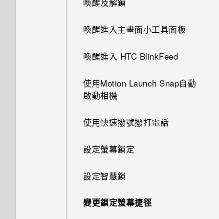
我透過藍牙傳送了一些檔案到電
喚醒及解鎖
腦。檔案存到哪裡去了？
喚醒進入主畫面小工具面板
喚醒進入 HTC BlinkFeed
使用Motion Launch Snap自動
啟動相機
使用快速撥號撥打電話
設定螢幕鎖定
設定智慧鎖
變更鎖定螢幕捷徑