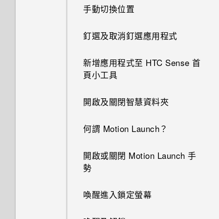
我拍攝的相片是否包含地理標
手動切換位置
離線時能否繼續使用 HTC
記？
BlinkFeed？
如何將手機的網際網路連線分享
釘選及取消釘選應用程式
給其他裝置使用？
能否讓相機停留在待機模式以節
省電力？要如何設定？
新增應用程式至 HTC Sense 首
手機能在找不到 Wi-Fi 或訊號
頁小工具
太弱時自動切換至行動網路嗎？
One 相片集終止服務後，我的
相片與影片會發生什麼事？
開啟及關閉智慧資料夾
為何將手機側向轉動時畫面未跟
著旋轉？
何謂 Motion Launch？
為何無法在應用程式內使用多指
手勢？
開啟或關閉 Motion Launch 手
勢
忘記了 Google 帳號的密碼該怎
麼辦？
喚醒進入鎖定螢幕