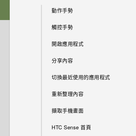
的來電顯示？
我收到 One 相片集即將終止服
HTC BoomSound 配備杜比音效
動作手勢
HTC Sense 首頁小工具如何運
nano SIM 卡
音效
務的通知。One 相片集是什
螢幕在使用擴音功能時會關閉，
下的劇院和音樂模式有何差異？
作？
麼？
要如何重新開啟螢幕？
觸控手勢
記憶卡
HTC 應用程式更新
加密功能為預設開啟嗎？
為何 HTC Sense 首頁小工具會
如何變更相機取景器的長寬比？
如何設定預設的簡訊應用程式？
開啟應用程式
顯示應用程式推薦？我從未使用
電池
如何在電信業者的網路中新增存
過這些類型的應用程式。
為何慢動作影片無法錄下聲音？
為何收不到使用 iPhone 的聯絡
取點？
分享內容
切換手機開關
人的訊息？
能否移除 HTC Sense 首頁小工
我在旅行時變更了時區，我可以
我無法退出應用程式。我該怎麼
具上的應用程式推薦？
切換最近使用的應用程式
從日曆查看目前所在城市與居住
如何在訊息內加入簽名？
做？
城市的時差嗎？
如何善加利用 HTC Sense 首頁
重新整理內容
為何在聯絡人應用程式內看不到
如何關閉 TalkBack？
小工具？
如何切換為駕駛模式？
最近新增的聯絡人？
擷取手機畫面
如何找出手機的 IMEI/MEID？
手機上為何會出現餐廳推薦？
可以從舊的 HTC 手機匯入我的
如何移除重複的聯絡人？
HTC Sense 首頁
最愛嗎？
如何啟用開發人員選項？
可以移除或隱藏鎖定螢幕嗎？