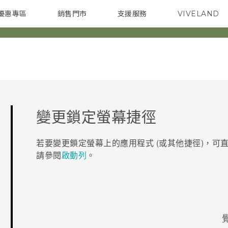
優惠專區
銷售門市
支援服務
VIVELAND
焦點訊息
智慧型手機
校園專案
銷售通路
配件
企業採購
變更鎖定螢幕捷徑
若要變更鎖定螢幕上的應用程式 (或其他捷徑)，可
請參閱
啟動列
。