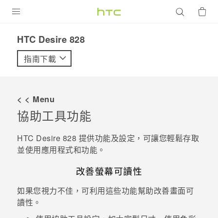
產品
HTC Desire 828‎
VIVE
指南下載
G REIGNS
智慧型手機
< < Menu
配件
協助工具功能
VIVERSE
HTC Desire 828
提供功能及設定，可讓您輕鬆存取
並使用應用程式和功能。
優惠專區
改善螢幕可讀性
焦點訊息
銷售門市
如果您視力不佳，可利用這些功能幫助改善畫面可
校園專案
銷售通路
支援服務
讀性。
企業採購
VIVELAND