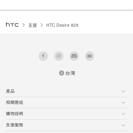
支援
HTC Desire 828‎
台灣
快速入門手冊
產品
使用手冊
5G
相關連結
智慧型手機
HTC Research
購物說明
配件
購物須知
支援服務
VIVE
訂單管理